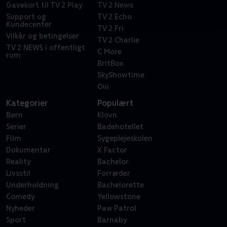
Gavekort til TV 2 Play
TV 2 News
Support og
TV 2 Echo
Kundecenter
TV 2 Fri
Vilkår og betingelser
TV 2 Charlie
TV 2 NEWS i offentligt
C More
rum
BritBox
SkyShowtime
Oiii
Kategorier
Populært
Børn
Klovn
Serier
Badehotellet
Film
Sygeplejeskolen
Dokumentar
X Factor
Reality
Bachelor
Livsstil
Forræder
Underholdning
Bachelorette
Comedy
Yellowstone
Nyheder
Paw Patrol
Sport
Barnaby