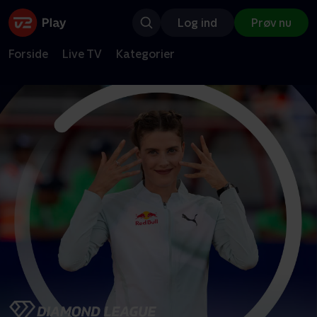
Log ind
Prøv nu
Forside
Live TV
Kategorier