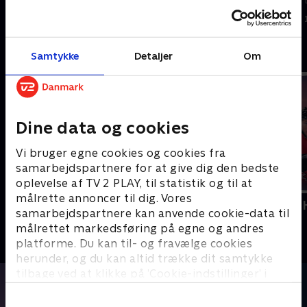
31. maj 2026 • 7 min
23. maj 2026 • 5 min
Andre så også
Samtykke
Detaljer
Om
Dine data og cookies
Vi bruger egne cookies og cookies fra
samarbejdspartnere for at give dig den bedste
oplevelse af TV 2 PLAY, til statistik og til at
målrette annoncer til dig. Vores
Diamond League
Vinter-OL -
samarbejdspartnere kan anvende cookie-data til
Atletik
Sport
målrettet markedsføring på egne og andres
platforme. Du kan til- og fravælge cookies
herunder, og du kan altid trække dit samtykke
tilbage ved at klikke på ’Cookie-indstillinger’ i
bunden af siden. Læs mere om hvordan TV 2
behandler dine oplysninger i