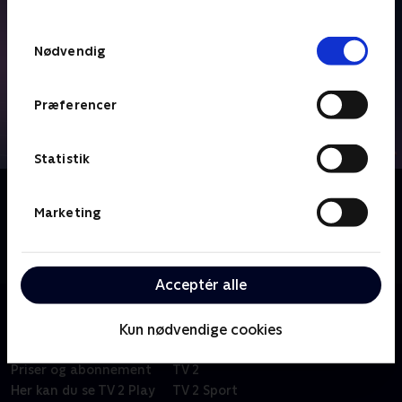
TV 2s privatlivspolitik
.
Samtykkevalg
Nødvendig
Præferencer
Statistik
Om Diamond League - Højdepunkter
Marketing
Se alle højdepunkter fra den prestigefyldte serie
inden for atletik med 15 stævner fordelt på fire
kontinenter.
Acceptér alle
Kun nødvendige cookies
Om TV 2 Play
Kanaler
Priser og abonnement
TV 2
Her kan du se TV 2 Play
TV 2 Sport