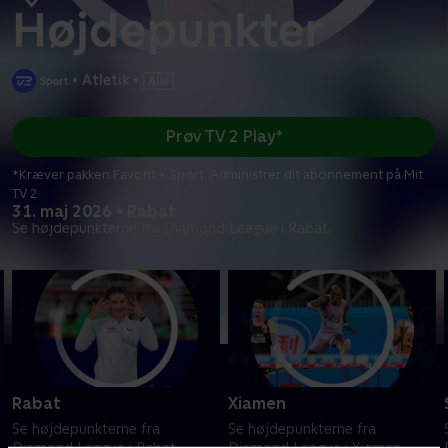
•
Atletik
•
Prøv TV 2 Play*
*Kræver pakken Favorit + Sport. Administrer dit abonnement på Mit
TV 2.
31. maj 2026 • Rabat
Se højdepunkterne fra Diamond League i Rabat.
Rabat
Xiamen
Se højdepunkterne fra
Se højdepunkterne fra
Diamond League i Rabat.
Diamond League i Xiamen.