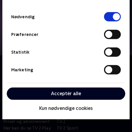
TV 2s privatlivspolitik
.
Samtykkevalg
Nødvendig
Præferencer
Statistik
Om Diamond League - Højdepunkter
Marketing
Se alle højdepunkter fra den prestigefyldte serie
inden for atletik med 15 stævner fordelt på fire
kontinenter.
Acceptér alle
Kun nødvendige cookies
Om TV 2 Play
Kanaler
Priser og abonnement
TV 2
Her kan du se TV 2 Play
TV 2 Sport