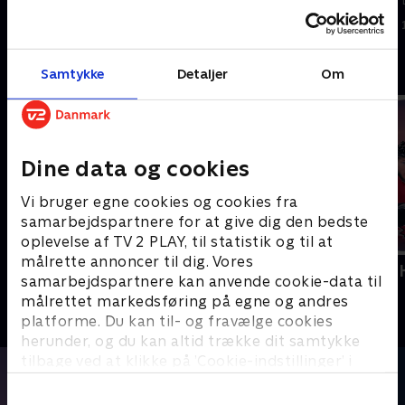
5. juli 2026 • 5 min
28. juni 2026 • 5 min
Andre så også
Samtykke
Detaljer
Om
Dine data og cookies
Vi bruger egne cookies og cookies fra
samarbejdspartnere for at give dig den bedste
oplevelse af TV 2 PLAY, til statistik og til at
målrette annoncer til dig. Vores
Diamond League
Vinter-OL -
samarbejdspartnere kan anvende cookie-data til
Atletik
Sport
målrettet markedsføring på egne og andres
platforme. Du kan til- og fravælge cookies
herunder, og du kan altid trække dit samtykke
tilbage ved at klikke på ’Cookie-indstillinger’ i
bunden af siden. Læs mere om hvordan TV 2
behandler dine oplysninger i