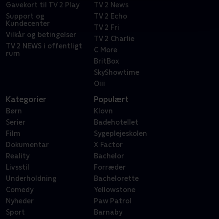
Gavekort til TV 2 Play
TV 2 News
Support og
TV 2 Echo
Kundecenter
TV 2 Fri
Vilkår og betingelser
TV 2 Charlie
TV 2 NEWS i offentligt
C More
rum
BritBox
SkyShowtime
Oiii
Kategorier
Populært
Børn
Klovn
Serier
Badehotellet
Film
Sygeplejeskolen
Dokumentar
X Factor
Reality
Bachelor
Livsstil
Forræder
Underholdning
Bachelorette
Comedy
Yellowstone
Nyheder
Paw Patrol
Sport
Barnaby