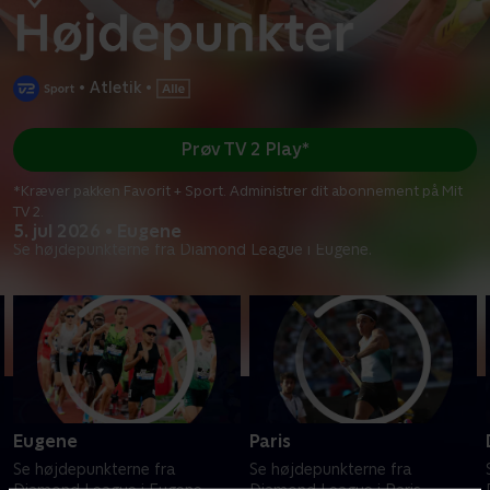
•
Atletik
•
Prøv TV 2 Play*
*Kræver pakken Favorit + Sport. Administrer dit abonnement på Mit
TV 2.
5. jul 2026 • Eugene
Se højdepunkterne fra Diamond League i Eugene.
Eugene
Paris
Se højdepunkterne fra
Se højdepunkterne fra
Diamond League i Eugene.
Diamond League i Paris.