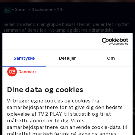
•
Serier
•
4 sæsoner
•
14+
Serien handler om en gruppe husassistenter, der er tæt knyttet
sammen af deres job, livskamp og det melodramatiske
”herskab-tjenestefolk”-univers, der karakteriserer deres
arbejdsgivere.
Samtykke
Detaljer
Om
Kræver tilkøb
Mere indhold fra Disney+
Dine data og cookies
Vi bruger egne cookies og cookies fra
samarbejdspartnere for at give dig den bedste
oplevelse af TV 2 PLAY, til statistik og til at
målrette annoncer til dig. Vores
samarbejdspartnere kan anvende cookie-data til
målrettet markedsføring på egne og andres