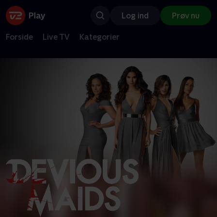
Log ind
Prøv nu
Forside
Live TV
Kategorier