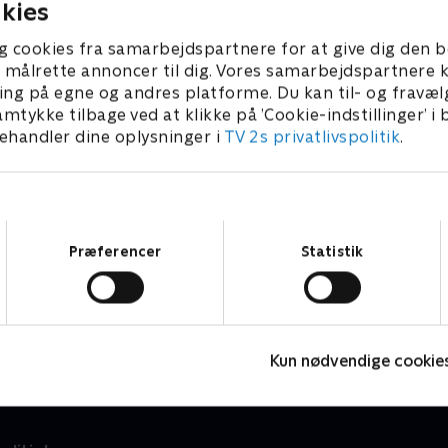
kies
g cookies fra samarbejdspartnere for at give dig den b
l at målrette annoncer til dig. Vores samarbejdspartner
ing på egne og andres platforme. Du kan til- og fravæl
amtykke tilbage ved at klikke på ’Cookie-indstillinger’ i
handler dine oplysninger i
TV 2s privatlivspolitik
.
Samtykkevalg
Præferencer
Statistik
Razzia
H
Dokumentar • 1 sæsoner
D
Kun nødvendige cookie