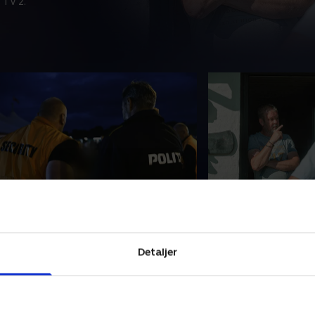
 TV 2.
. Fodboldfest og macheter
8. Nabostrid og 
olitiet på Fanø får travlt efter
Landbetjenten Keld 
ørkets frembrud, når den årlige
ud til en nabostrid
odboldturnering skydes i gang på
af et par, der lufte
Detaljer
en og fejres med festtelt og rigelige
så Keld må rede trå
ængder alkohol.
. november 2023 • 10 min
13. november 2023 • 