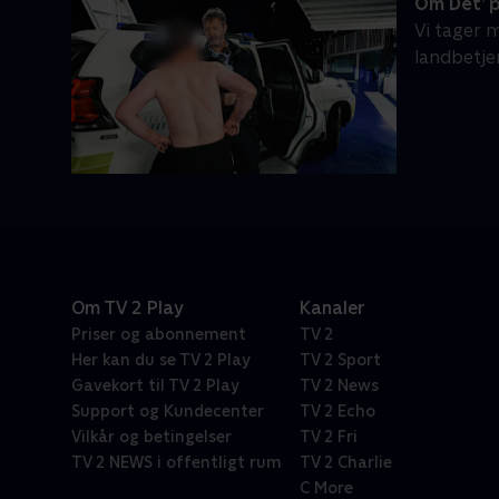
Om Det’ p
Vi tager 
landbetje
Om TV 2 Play
Kanaler
Priser og abonnement
TV 2
Her kan du se TV 2 Play
TV 2 Sport
Gavekort til TV 2 Play
TV 2 News
Support og Kundecenter
TV 2 Echo
Vilkår og betingelser
TV 2 Fri
TV 2 NEWS i offentligt rum
TV 2 Charlie
C More