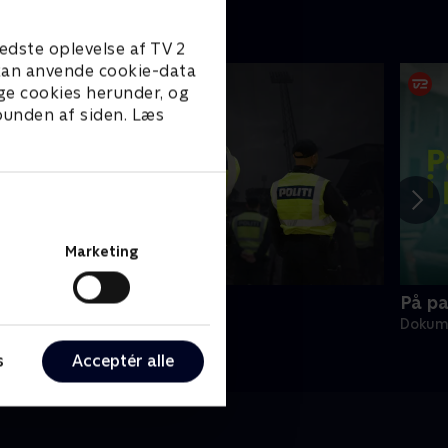
edste oplevelse af TV 2
e kan anvende cookie-data
ge cookies herunder, og
 bunden af siden. Læs
Marketing
vor er politiet?
På pa
okumentar • 1 sæsoner
Dokume
s
Acceptér alle