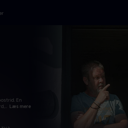
er
ostrid. En
rd,
...
Læs mere