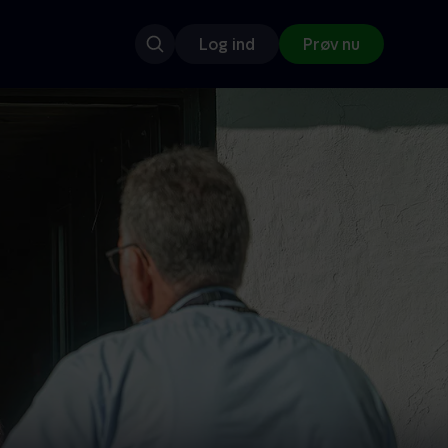
Log ind
Prøv nu