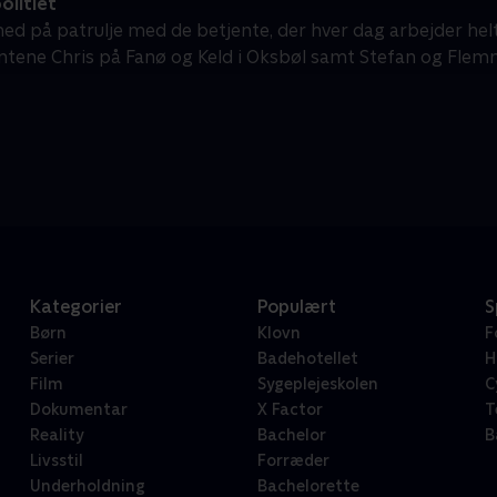
olitiet
med på patrulje med de betjente, der hver dag arbejder helt
ntene Chris på Fanø og Keld i Oksbøl samt Stefan og Flemm
Kategorier
Populært
S
Børn
Klovn
F
Serier
Badehotellet
H
Film
Sygeplejeskolen
C
Dokumentar
X Factor
T
Reality
Bachelor
B
Livsstil
Forræder
Underholdning
Bachelorette