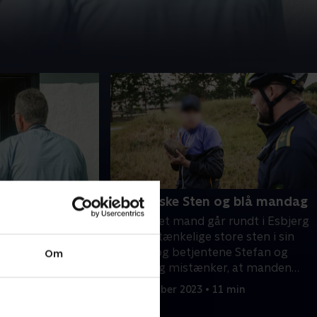
misbrug
9. Mystiske Sten og blå mandag
fra Oksbøl kaldes
En beruset mand går rundt i Esbjerg
. En mand er træt
med mistænkelige store sten i sin
r hund på hans jord,
rygsæk, og betjentene Stefan og
Om
dene ud.
Flemming mistænker, at manden
planlægger hærværk.
10 min
20. november 2023 • 11 min