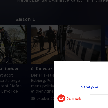
*Kræver pakken Basis. Administrer dit abonnement på Mit
Sæson 1
fartbøder
6. Knivstik på åben gade
7
 et godt
Der er sket et voldsomt knivoverfald i
P
satte unge.
Esbjerg. Politiet er talstærkt til stede,
m
stent Stefan
mens politiassistent Stefan opsøger
f
Samtykke
r, hvor de
et øjenvidne.
ø
m
30. oktober 2023 • 10 min
6