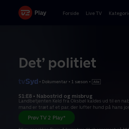
Forside
Live TV
Kategori
Det’ politiet
•
Dokumentar
•
1 sæson
•
S1:E8 • Nabostrid og misbrug
Landbetjenten Keld fra Oksbøl kaldes ud til en nab
mand er træt af et par, der lufter hund på hans jo
Prøv TV 2 Play*