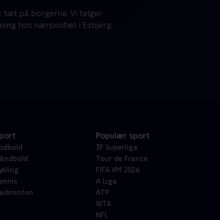
 tæt på borgerne. Vi følger
ing hos nærpolitiet i Esbjerg.
port
Populær sport
odbold
3F Superliga
åndbold
Tour de France
ykling
FIFA VM 2026
ennis
A Liga
adminton
ATP
WTA
NFL