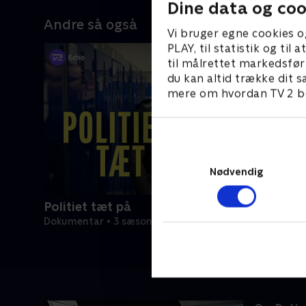
Dine data og coo
Andre så også
Vi bruger egne cookies o
PLAY, til statistik og ti
til målrettet markedsfør
du kan altid trække dit s
mere om hvordan TV 2 be
Nødvendig
Politiet tæt på
Dokumentar • 3 sæsoner