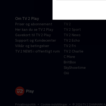
Om TV 2 Play
Kanaler
Priser og abonnement
TV 2
Her kan du se TV 2 Play
TV 2 Sport
Gavekort til TV 2 Play
TV 2 News
Support og Kundecenter
TV 2 Echo
Vilkår og betingelser
TV 2 Fri
TV 2 NEWS i offentligt rum
TV 2 Charlie
C More
BritBox
SkyShowtime
Oiii
Privatlivspolitik
Cookie-indstillinger
©
2026
TV 2 DANMARK A