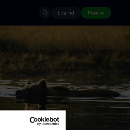
Log ind
Prøv nu