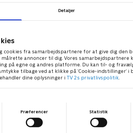
Detaljer
kies
g cookies fra samarbejdspartnere for at give dig den b
l at målrette annoncer til dig. Vores samarbejdspartner
ing på egne og andres platforme. Du kan til- og fravæl
amtykke tilbage ved at klikke på ’Cookie-indstillinger’ i
handler dine oplysninger i
TV 2s privatlivspolitik
.
Samtykkevalg
Præferencer
Statistik
Star Wars: Visions Presents - The Ninth Jedi
L
Serier • 1 sæsoner
2