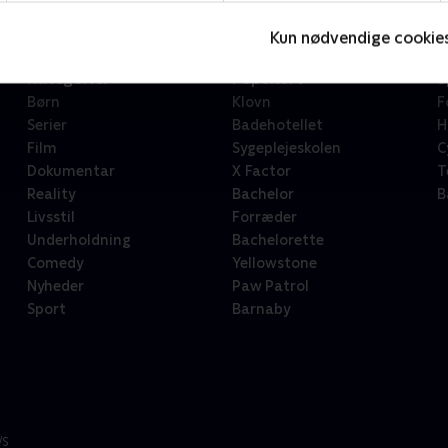
Kun nødvendige cookie
Kategorier
Populært
S
Børn
Klovn
F
Serier
Badehotellet
H
Film
Sygeplejeskolen
C
Dokumentar
X Factor
T
Reality
Bachelor
B
Livsstil
Forræder
Underholdning
Bachelorette
Comedy
Yellowstone
Nyheder
Paw Patrol
Sport
Barnaby
/S