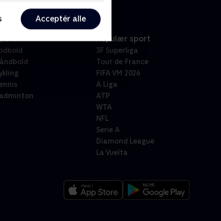
s
Acceptér alle
port
Populær sport
odbold
3F Superliga
åndbold
Tour de France
ykling
FIFA VM 2026
ennis
A Liga
adminton
ATP
WTA
NFL
Serie A
Diamond League
La Vuelta