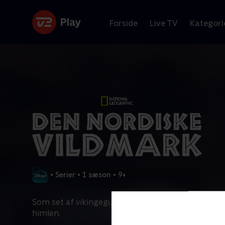
Forside
Live TV
Kategori
•
Serier
•
1 sæson
•
9+
Som set af vikingeguderne afsløres Norge, Sverige
himlen.