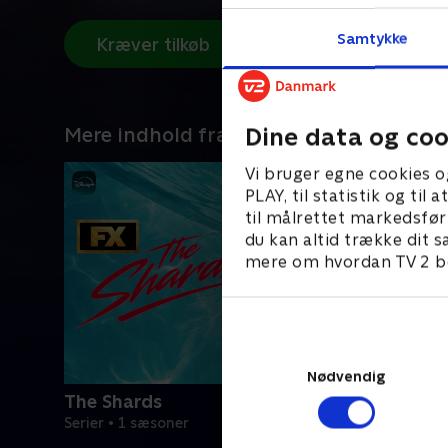
Samtykke
Kræver tilkøb
Dine data og coo
Mere indhold fra Disney+
Vi bruger egne cookies o
PLAY, til statistik og ti
til målrettet markedsfør
du kan altid trække dit s
mere om hvordan TV 2 be
Nødvendig
The Shards
Serier • 1 sæsoner