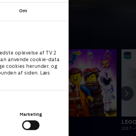
Om
edste oplevelse af TV 2
e kan anvende cookie-data
ge cookies herunder, og
 bunden af siden. Læs
Marketing
EGO filmen 2
LEGO
019 • Film • 1 t. 47 min
2017 • 