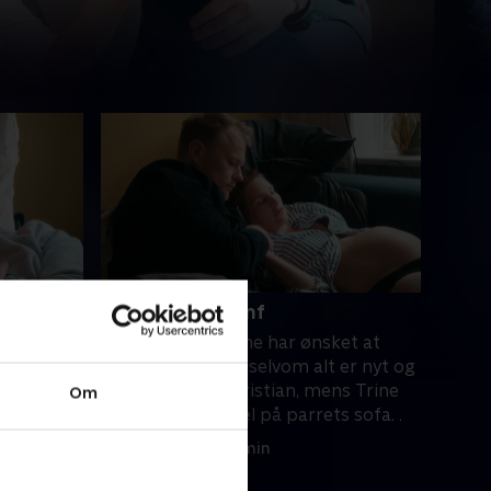
4. Lykkens triumf
åbet om
Veerne ulmer. Trine har ønsket at
på
føde hjemme, og selvom alt er nyt og
an får
uvant, støtter Christian, mens Trine
Om
ens Trine
udfører et mirakel på parrets sofa. .
7. marts 2023 • 28 min