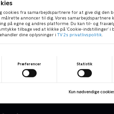
kies
g cookies fra samarbejdspartnere for at give dig den b
l at målrette annoncer til dig. Vores samarbejdspartner
ing på egne og andres platforme. Du kan til- og fravæl
amtykke tilbage ved at klikke på ’Cookie-indstillinger’ i
handler dine oplysninger i
TV 2s privatlivspolitik
.
Samtykkevalg
Præferencer
Statistik
Jeg vil være Ole Henriksen
T
Livsstil
L
Kun nødvendige cookie