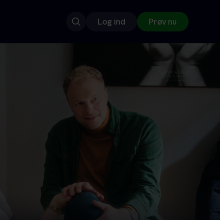
Log ind
Prøv nu