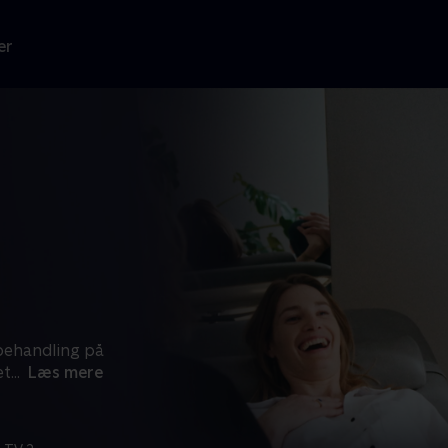
er
sbehandling på
et
...
Læs mere