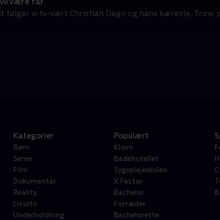
il være far
snit følger vi tv-vært Christian Degn og hans kæreste, Trin
Kategorier
Populært
S
Børn
Klovn
F
Serier
Badehotellet
H
Film
Sygeplejeskolen
C
Dokumentar
X Factor
T
Reality
Bachelor
B
Livsstil
Forræder
Underholdning
Bachelorette