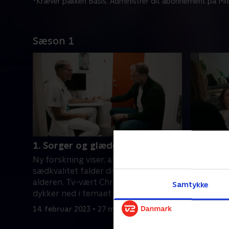
*Kræver pakken Basis. Administrer dit abonnement på Mit
Sæson 1
1. Sorger og glæder
2. Lykke
Ny forskning viser, at mænds
Christian
sædkvalitet falder drastisk med
skal i fer
alderen. Tv-vært Christian Degn
af nedsat
Samtykke
dykker ned i temaet med afsæt i sin
der noget 
egen livsdrøm om at blive far
14. februar 2023 • 27 min
21. februa