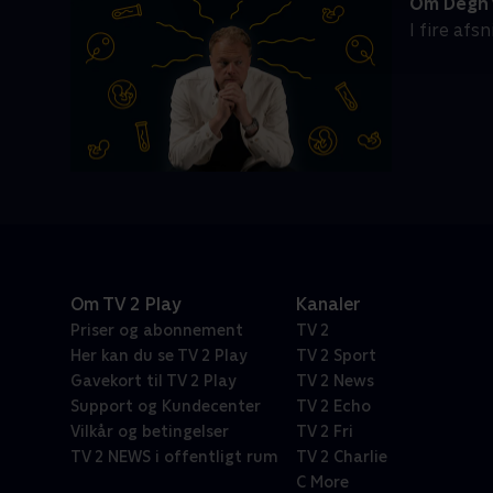
Om Degn v
I fire af
Om TV 2 Play
Kanaler
Priser og abonnement
TV 2
Her kan du se TV 2 Play
TV 2 Sport
Gavekort til TV 2 Play
TV 2 News
Support og Kundecenter
TV 2 Echo
Vilkår og betingelser
TV 2 Fri
TV 2 NEWS i offentligt rum
TV 2 Charlie
C More