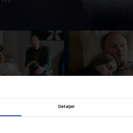
 TV 2.
n er lunefuld
3. Skæbnesvangre dage
 Degn og kæresten Trine
Christian og Trine lever i h
tilitetsbehandling på grund
'livets mirakel', men venter 
 sædkvalitet. Men så sker
skæbnesvangre svar. Christi
Detaljer
af et lykketræf. .
covid og må vente i bilen, m
er til scanning
r 2023 • 28 min
28. februar 2023 • 27 min