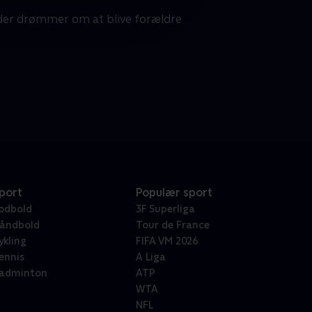
e, der drømmer om at blive forældre
port
Populær sport
odbold
3F Superliga
åndbold
Tour de France
ykling
FIFA VM 2026
ennis
A Liga
adminton
ATP
WTA
NFL