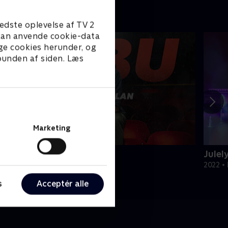
edste oplevelse af TV 2
e kan anvende cookie-data
ge cookies herunder, og
 bunden af siden. Læs
Marketing
abu - med Rune Klan
Julel
ivsstil • 3 sæsoner
2022 • 
s
Acceptér alle