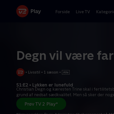
Forside
Live TV
Kategori
Degn vil være far
•
Livsstil
•
1 sæson
•
S1:E2 • Lykken er lunefuld
Christian Degn og kæresten Trine skal i fertilitet
grund af nedsat sædkvalitet. Men så sker der nog
Prøv TV 2 Play*