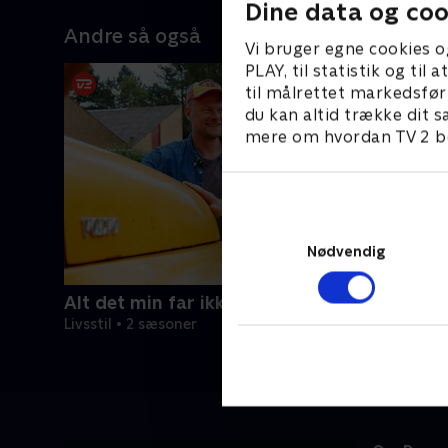
Dine data og coo
Andre så også
Vi bruger egne cookies o
PLAY, til statistik og ti
til målrettet markedsfør
du kan altid trække dit s
mere om hvordan TV 2 be
Nødvendig
Alt det min far ikke har lært mig
Livsstil • 2 sæsoner