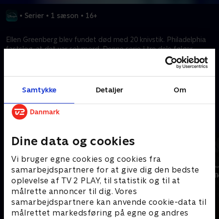
•
Serier
•
1 sæson
•
16+
Ellen Greenberg blev fundet død med 20 knivstik. Philadelphia
fastslog, at det var selvmord. Denne serie I tre dele følger
hendes families søgen efter sandheden.
Kræver tilkøb
Samtykke
Detaljer
Om
Mere indhold fra Disney+
Dine data og cookies
Vi bruger egne cookies og cookies fra
samarbejdspartnere for at give dig den bedste
oplevelse af TV 2 PLAY, til statistik og til at
målrette annoncer til dig. Vores
samarbejdspartnere kan anvende cookie-data til
målrettet markedsføring på egne og andres