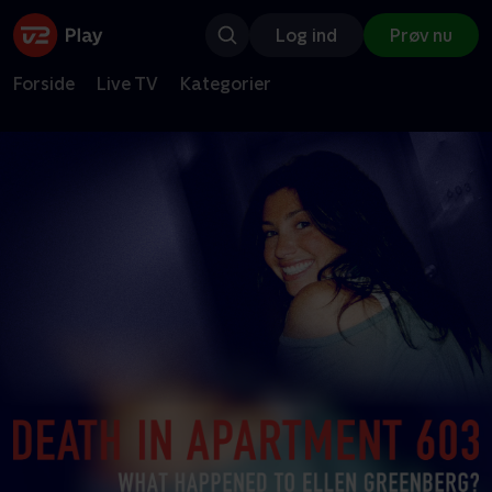
Log ind
Prøv nu
Forside
Live TV
Kategorier