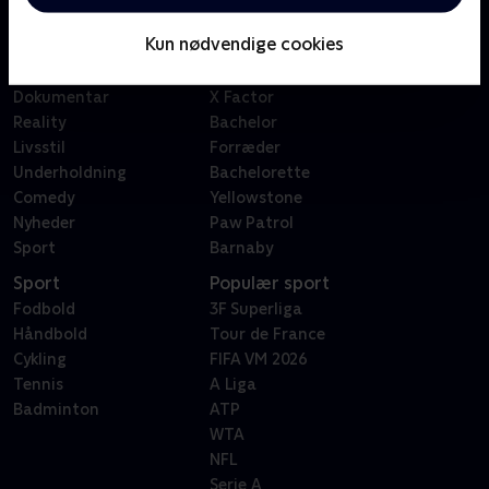
Børn
Klovn
Kun nødvendige cookies
Serier
Badehotellet
Film
Sygeplejeskolen
Dokumentar
X Factor
Reality
Bachelor
Livsstil
Forræder
Underholdning
Bachelorette
Comedy
Yellowstone
Nyheder
Paw Patrol
Sport
Barnaby
Sport
Populær sport
Fodbold
3F Superliga
Håndbold
Tour de France
Cykling
FIFA VM 2026
Tennis
A Liga
Badminton
ATP
WTA
NFL
Serie A