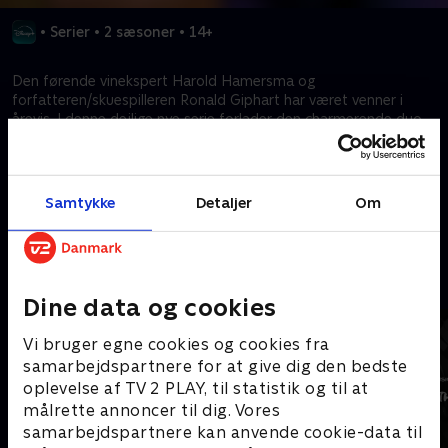
•
Serier
•
2 sæsoner
•
14+
Den førende vinekspert Harold Hamersma og
forfatteren/skuespilleren Ronald Giphart har været venner i
årevis. I denne dejlige nye serie forlader den charmerende duo
studiet og tager på et roadtrip for at udforske berømte
vinområder.
Samtykke
Detaljer
Om
Kræver tilkøb
Mere indhold fra Disney+
Dine data og cookies
Vi bruger egne cookies og cookies fra
samarbejdspartnere for at give dig den bedste
oplevelse af TV 2 PLAY, til statistik og til at
målrette annoncer til dig. Vores
samarbejdspartnere kan anvende cookie-data til