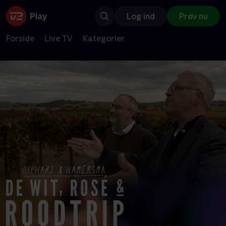
Log ind
Prøv nu
Forside
Live TV
Kategorier