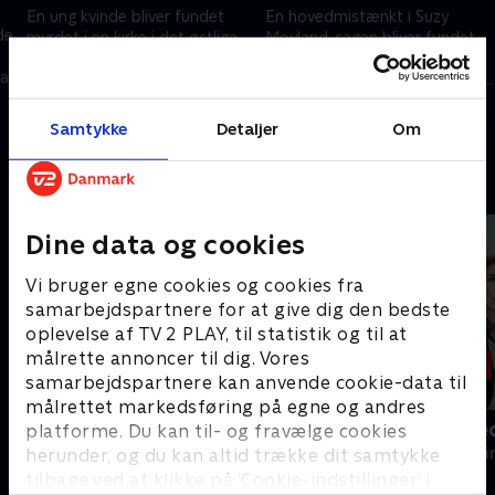
En ung kvinde bliver fundet
En hovedmistænkt i Suzy
de
myrdet i en kirke i det østlige
Moyland-sagen bliver fundet
London. Wagstaffe må finde
død i den samme kirke i det
at
ud af, om synderen er hendes
østlige London, og Wagstaffe
stalker.
står over for et vanskeligt valg.
12. februar 2025 • 46 min
12. februar 2025 • 45 min
Samtykke
Detaljer
Om
Andre så også
Dine data og cookies
Vi bruger egne cookies og cookies fra
samarbejdspartnere for at give dig den bedste
oplevelse af TV 2 PLAY, til statistik og til at
målrette annoncer til dig. Vores
samarbejdspartnere kan anvende cookie-data til
målrettet markedsføring på egne og andres
Mord i Melbourne
Gerningssted
platforme. Du kan til- og fravælge cookies
Krimi & Spænding • 1 sæsoner
Krimi & Spændi
herunder, og du kan altid trække dit samtykke
tilbage ved at klikke på ’Cookie-indstillinger’ i