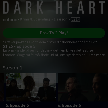
•
Krimi & Spænding
•
1 sæson
•
Prøv TV 2 Play*
*Kræver pakken Favorit. Administrer dit abonnement på Mit TV 2.
S1:E5 • Episode 5
En ung kvinde bliver fundet myrdet i en kirke i det østlige
London. Wagstaffe må finde ud af, om synderen er
...
Læs mere
Sæson 1
5. Episode 5
6. Episode 6