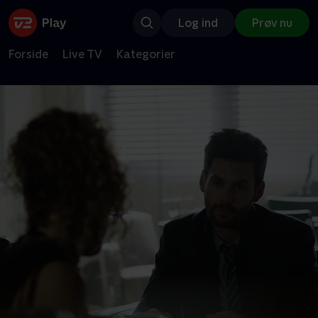
Log ind
Prøv nu
Forside
Live TV
Kategorier