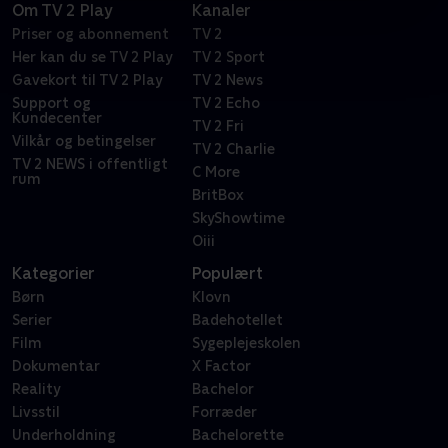
Om TV 2 Play
Kanaler
Priser og abonnement
TV 2
Her kan du se TV 2 Play
TV 2 Sport
Gavekort til TV 2 Play
TV 2 News
Support og
TV 2 Echo
Kundecenter
TV 2 Fri
Vilkår og betingelser
TV 2 Charlie
TV 2 NEWS i offentligt
C More
rum
BritBox
SkyShowtime
Oiii
Kategorier
Populært
Børn
Klovn
Serier
Badehotellet
Film
Sygeplejeskolen
Dokumentar
X Factor
Reality
Bachelor
Livsstil
Forræder
Underholdning
Bachelorette