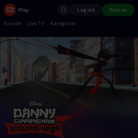
Log ind
Prøv nu
Forside
Live TV
Kategorier