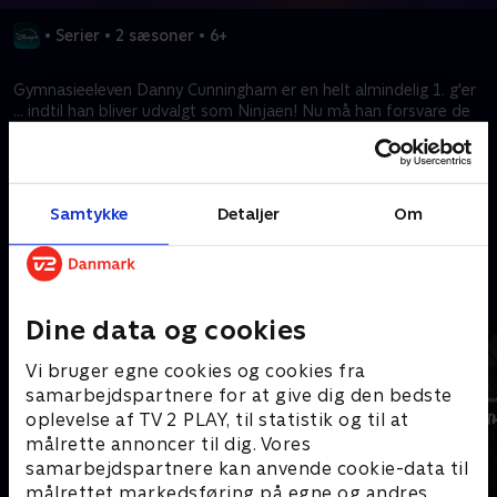
•
Serier
•
2 sæsoner
•
6+
Gymnasieeleven Danny Cunningham er en helt almindelig 1. g'er
… indtil han bliver udvalgt som Ninjaen! Nu må han forsvare de
underkuede, redde sine medstuderende og blive en helt for
Norrisvilles borgere.
Samtykke
Detaljer
Om
Kræver tilkøb
Mere indhold fra Disney+
Dine data og cookies
Vi bruger egne cookies og cookies fra
samarbejdspartnere for at give dig den bedste
oplevelse af TV 2 PLAY, til statistik og til at
målrette annoncer til dig. Vores
samarbejdspartnere kan anvende cookie-data til
målrettet markedsføring på egne og andres