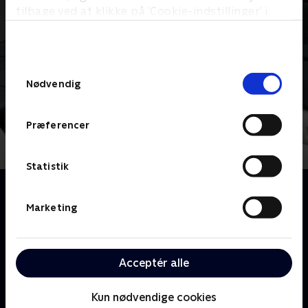
tilbage ved at klikke på ’Cookie-indstillinger’ i
bunden af siden. Læs mere om hvordan TV 2
behandler dine oplysninger i
TV 2s privatlivspolitik
.
Samtykkevalg
Nødvendig
Præferencer
Statistik
Om Danish Dynamite
Nu kan du se noget så originalt som en comedy-
Marketing
reportage-serie! Det er komikerne Martin Høgsted
og Magnus Millang, der er bagmændene, og de får
hjælp af en stjernerække af Danmarks sjoveste
Acceptér alle
personligheder. Så hvis du er i tvivl om, hvordan
danskerne egentlig er, så skal du blot se på
Kun nødvendige cookies
programmets brede persongalleri !