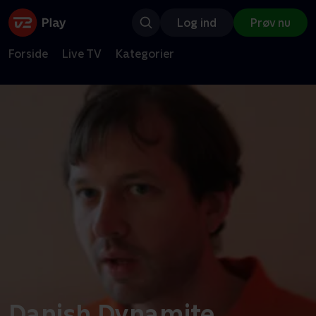
Log ind
Prøv nu
Forside
Live TV
Kategorier
Danish Dynamite