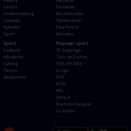
Reality
Bachelor
Livsstil
Forræder
Underholdning
Bachelorette
Comedy
Yellowstone
Nyheder
Paw Patrol
Sport
Barnaby
Sport
Populær sport
Fodbold
3F Superliga
Håndbold
Tour de France
Cykling
FIFA VM 2026
Tennis
A Liga
Badminton
ATP
WTA
NFL
Serie A
Diamond League
La Vuelta