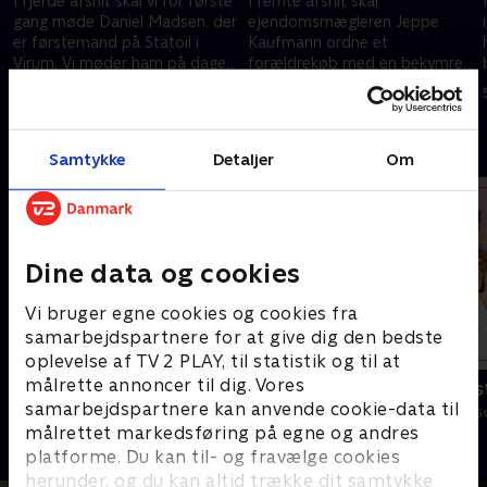
I fjerde afsnit skal vi for første
I femte afsnit skal
gang møde Daniel Madsen, der
ejendomsmægleren Jeppe
er førstemand på Statoil i
Kaufmann ordne et
e
Virum. Vi møder ham på dagen,
forældrekøb med en bekymret
hvor hans chef er på kursus.
far. Jeppe forsøger på bedste
21. april 2014 • 24 min
28. april 2014 • 23 min
vis at "ordne" både købet og
datteren.
Andre så også
Samtykke
Detaljer
Om
Dine data og cookies
Vi bruger egne cookies og cookies fra
samarbejdspartnere for at give dig den bedste
oplevelse af TV 2 PLAY, til statistik og til at
målrette annoncer til dig. Vores
Dybvaaaaad
Brødrene Os
samarbejdspartnere kan anvende cookie-data til
Comedy • 10 sæsoner
Comedy • 2 sæs
målrettet markedsføring på egne og andres
platforme. Du kan til- og fravælge cookies
herunder, og du kan altid trække dit samtykke