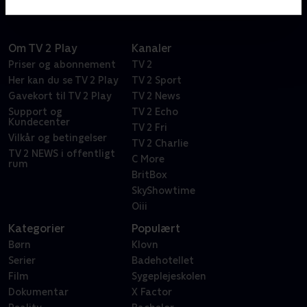
Om TV 2 Play
Kanaler
Priser og abonnement
TV 2
Her kan du se TV 2 Play
TV 2 Sport
Gavekort til TV 2 Play
TV 2 News
Support og
TV 2 Echo
Kundecenter
TV 2 Fri
Vilkår og betingelser
TV 2 Charlie
TV 2 NEWS i offentligt
C More
rum
BritBox
SkyShowtime
Oiii
Kategorier
Populært
Børn
Klovn
Serier
Badehotellet
Film
Sygeplejeskolen
Dokumentar
X Factor