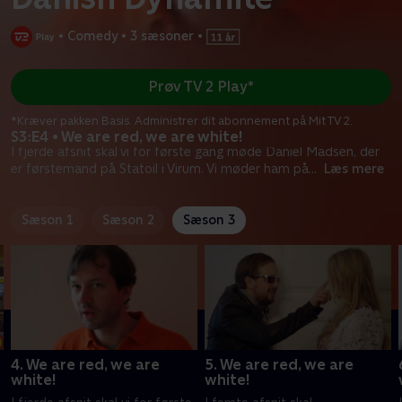
•
Comedy
•
3 sæsoner
•
Prøv TV 2 Play*
*Kræver pakken Basis. Administrer dit abonnement på Mit TV 2.
S3:E4 • We are red, we are white!
I fjerde afsnit skal vi for første gang møde Daniel Madsen, der
er førstemand på Statoil i Virum. Vi møder ham på
...
Læs mere
Sæson 1
Sæson 2
Sæson 3
4. We are red, we are
5. We are red, we are
white!
white!