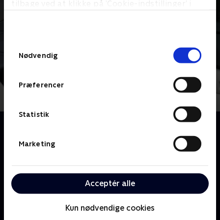
tilbage ved at klikke på ’Cookie-indstillinger’ i
bunden af siden. Læs mere om hvordan TV 2
behandler dine oplysninger i
TV 2s privatlivspolitik
.
Samtykkevalg
Nødvendig
Præferencer
Statistik
Om Danish Dynamite
Nu kan du se noget så originalt som en comedy-
Marketing
reportage-serie! Det er komikerne Martin Høgsted
og Magnus Millang, der er bagmændene, og de får
hjælp af en stjernerække af Danmarks sjoveste
Acceptér alle
personligheder. Så hvis du er i tvivl om, hvordan
danskerne egentlig er, så skal du blot se på
Kun nødvendige cookies
programmets brede persongalleri !