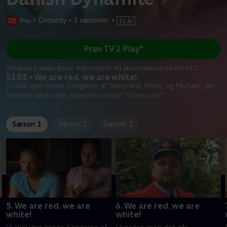
•
Comedy
•
3 sæsoner
•
Prøv TV 2 Play*
*Kræver pakken Basis. Administrer dit abonnement på Mit TV 2.
S1:E5 • We are red, we are white!
Vi skal igen møde Kongerne af Næstved, Peter og Michael, der
lancerer deres nye isbjørnecocktail "Fitness Ice".
Sæson 1
Sæson 2
Sæson 3
5. We are red, we are
6. We are red, we are
white!
white!