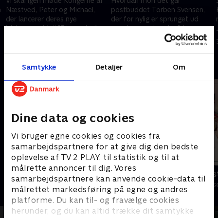
Vi skal igen møde Kongerne af
Hvordan mon det går
n
Næstved, Peter og Michael,
postbuddet Torben Svensen,
der lancerer deres nye
der for nylig er sprunget ud
isbjørnecocktail "Fitness Ice".
som homoseksuel, på hans
"mande-date" på Hotel Hilton?.
17. marts 2012 • 24 min
24. marts 2012 • 25 min
Andre så også
Samtykke
Detaljer
Om
Dine data og cookies
Vi bruger egne cookies og cookies fra
samarbejdspartnere for at give dig den bedste
oplevelse af TV 2 PLAY, til statistik og til at
målrette annoncer til dig. Vores
Dybvaaaaad
Brødrene Os
samarbejdspartnere kan anvende cookie-data til
Comedy • 10 sæsoner
Comedy • 2 sæs
målrettet markedsføring på egne og andres
platforme. Du kan til- og fravælge cookies
herunder, og du kan altid trække dit samtykke