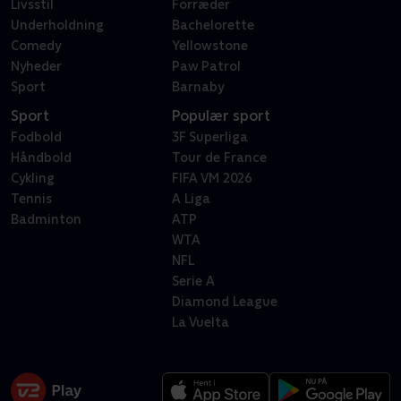
Livsstil
Forræder
Underholdning
Bachelorette
Comedy
Yellowstone
Nyheder
Paw Patrol
Sport
Barnaby
Sport
Populær sport
Fodbold
3F Superliga
Håndbold
Tour de France
Cykling
FIFA VM 2026
Tennis
A Liga
Badminton
ATP
WTA
NFL
Serie A
Diamond League
La Vuelta