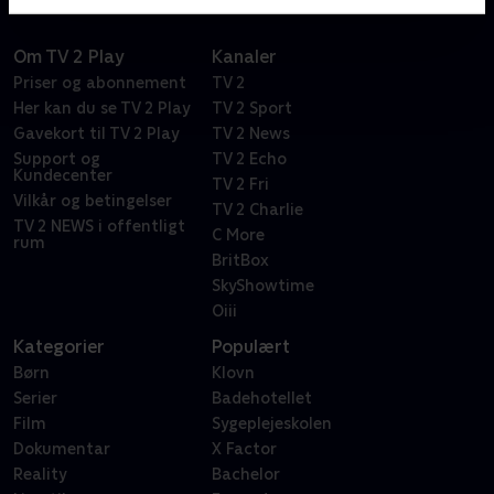
Om TV 2 Play
Kanaler
Priser og abonnement
TV 2
Her kan du se TV 2 Play
TV 2 Sport
Gavekort til TV 2 Play
TV 2 News
Support og
TV 2 Echo
Kundecenter
TV 2 Fri
Vilkår og betingelser
TV 2 Charlie
TV 2 NEWS i offentligt
C More
rum
BritBox
SkyShowtime
Oiii
Kategorier
Populært
Børn
Klovn
Serier
Badehotellet
Film
Sygeplejeskolen
Dokumentar
X Factor
Reality
Bachelor