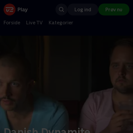
Log ind
Prøv nu
Forside
Live TV
Kategorier
Danish Dynamite