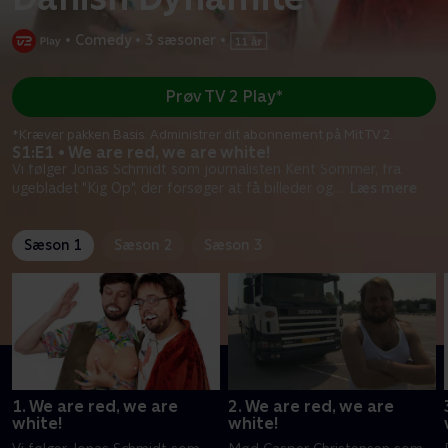
•
Comedy
•
3 sæsoner
•
Prøv TV 2 Play*
*Kræver pakken Basis. Administrer dit abonnement på Mit TV 2.
S1:E1 • We are red, we are white!
Vi følger Jonas Schmidt som journalisten Kent Sommer, fra
ugebladet "Kig Op", der forsøger at få billeder og
...
Læs mere
Sæson 1
Sæson 2
Sæson 3
1. We are red, we are
2. We are red, we are
white!
white!