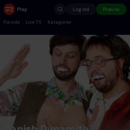
Log ind
Prøv nu
Forside
Live TV
Kategorier
Danish Dynamite