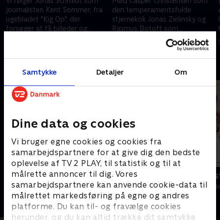
Vi følger Jonas Schmidt som
Mød Casper Christensen som
journalisten Kent Sommer, fra
den temperamentsfulde
ugebladet "Kig Op", der
stjernekok Jonas Zielinsky og
forsøger at få billeder og
Rasmus Botoft som
sladder om tennisstjernen
sexologen, der vil have gang i
18. februar 2012 • 24 min
25. februar 2012 • 25 min
Caroline Wozniacki. .
bolleriet på et plejehjem. .
Andre så også
Samtykke
Detaljer
Om
Dine data og cookies
Vi bruger egne cookies og cookies fra
samarbejdspartnere for at give dig den bedste
oplevelse af TV 2 PLAY, til statistik og til at
målrette annoncer til dig. Vores
Dybvaaaaad
Brødrene Os
samarbejdspartnere kan anvende cookie-data til
Comedy • 10 sæsoner
Comedy • 2 sæs
målrettet markedsføring på egne og andres
platforme. Du kan til- og fravælge cookies
herunder, og du kan altid trække dit samtykke