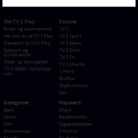
Om TV 2 Play
Kanaler
Priser og abonnement
TV 2
Her kan du se TV 2 Play
TV 2 Sport
Gavekort til TV 2 Play
TV 2 News
Support og
TV 2 Echo
Kundecenter
TV 2 Fri
Vilkår og betingelser
TV 2 Charlie
TV 2 NEWS i offentligt
C More
rum
BritBox
SkyShowtime
Oiii
Kategorier
Populært
Børn
Klovn
Serier
Badehotellet
Film
Sygeplejeskolen
Dokumentar
X Factor