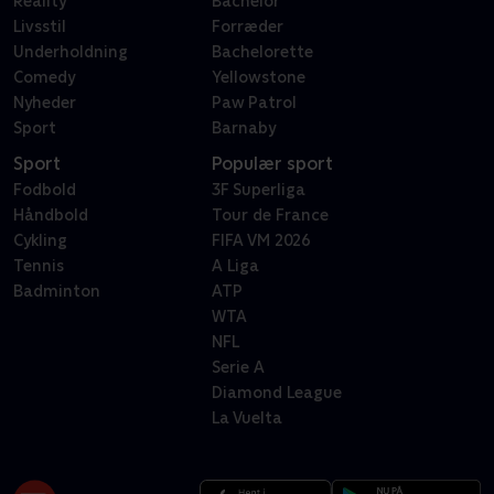
Reality
Bachelor
Livsstil
Forræder
Underholdning
Bachelorette
Comedy
Yellowstone
Nyheder
Paw Patrol
Sport
Barnaby
Sport
Populær sport
Fodbold
3F Superliga
Håndbold
Tour de France
Cykling
FIFA VM 2026
Tennis
A Liga
Badminton
ATP
WTA
NFL
Serie A
Diamond League
La Vuelta