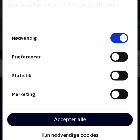
tilbage ved at klikke på ’Cookie-indstillinger’ i
bunden af siden. Læs mere om hvordan TV 2
behandler dine oplysninger i
TV 2s privatlivspolitik
.
Samtykkevalg
Nødvendig
Præferencer
Statistik
Om Danish Dynamite
Nu kan du se noget så originalt som en comedy-
Marketing
reportage-serie! Det er komikerne Martin Høgsted
og Magnus Millang, der er bagmændene, og de får
hjælp af en stjernerække af Danmarks sjoveste
Acceptér alle
personligheder. Så hvis du er i tvivl om, hvordan
danskerne egentlig er, så skal du blot se på
Kun nødvendige cookies
programmets brede persongalleri !