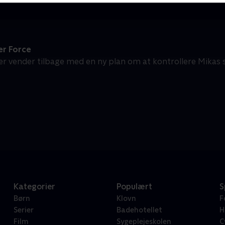
r Force
ler vender tilbage med en ny plan om at kontrollere Mikas
Kategorier
Populært
S
Børn
Klovn
F
Serier
Badehotellet
H
Film
Sygeplejeskolen
C