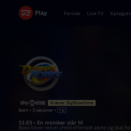
Forside
Live TV
Kategori
Kræver SkyShowtime
Børn
•
3 sæsoner
•
S1:E5 • En mimiker slår til
Bose bliver ved et uheld efterladt alene og skal fo