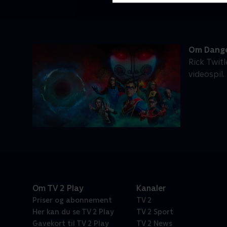
Om Dange
Rick Twit
videospil.
Om TV 2 Play
Kanaler
Priser og abonnement
TV 2
Her kan du se TV 2 Play
TV 2 Sport
Gavekort til TV 2 Play
TV 2 News