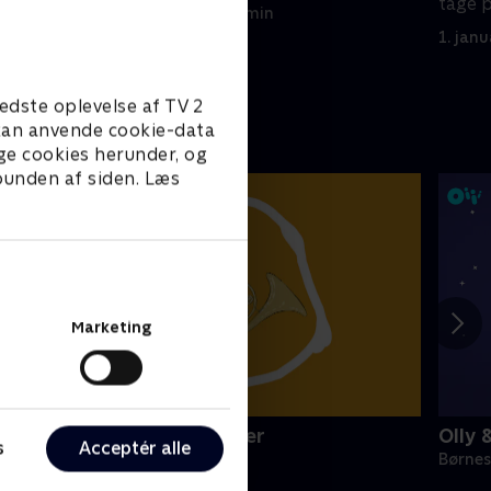
tage p
1. januar 2023 • 21 min
1. jan
edste oplevelse af TV 2
e kan anvende cookie-data
ge cookies herunder, og
 bunden af siden. Læs
Marketing
initeve: Musikinstrumenter
Olly 
s
Acceptér alle
ørneserier • 1 sæsoner
Børnes