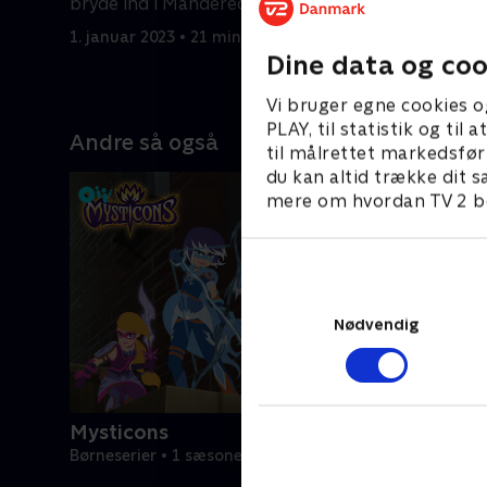
bryde ind i Mandereden.
normale j
1. januar 2023 • 21 min
1. januar 2
Dine data og coo
Vi bruger egne cookies o
PLAY, til statistik og ti
Andre så også
til målrettet markedsfør
du kan altid trække dit s
mere om hvordan TV 2 be
Nødvendig
Mysticons
Børneserier • 1 sæsoner