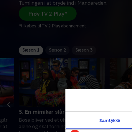
Tumlingen i at bryde ind i Mandereden.
Prøv TV 2 Play*
*tilkøbes til TV 2 Play abonnement
Sæson 1
Sæson 2
Sæson 3
5. En mimiker slår til
6. Chapa
 går
Bose bliver ved et uheld efterladt
Chapa bliv
Samtykke
r at
alene og skal forhindre Tumlingen i at
Nu må hold