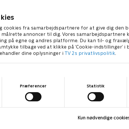
eg.
Swellview.
023 • 21 min
1. januar 2023 • 22 min
kies
g cookies fra samarbejdspartnere for at give dig den b
l at målrette annoncer til dig. Vores samarbejdspartner
ing på egne og andres platforme. Du kan til- og fravæl
amtykke tilbage ved at klikke på ’Cookie-indstillinger’ i
handler dine oplysninger i
TV 2s privatlivspolitik
.
Samtykkevalg
Præferencer
Statistik
Vicke Viking
M
Kun nødvendige cookie
Børneserier • 1 sæsoner
B