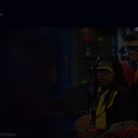
er
rhindre