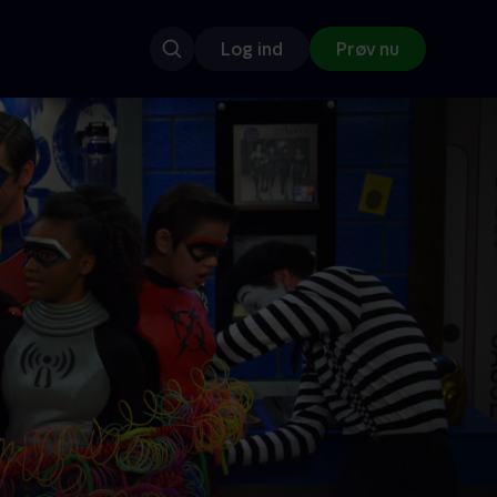
Log ind
Prøv nu