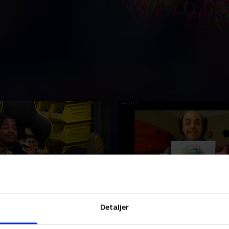
s forelskelse
7. Karan-kini
Detaljer
er skør af en forelskelse.
Kaptajn Mand forsøger at fi
et få hende tilbage til sit
hvem der forårsagede et ga