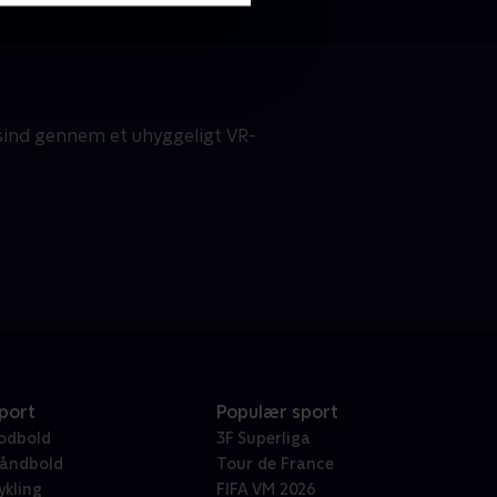
 sind gennem et uhyggeligt VR-
port
Populær sport
odbold
3F Superliga
åndbold
Tour de France
ykling
FIFA VM 2026