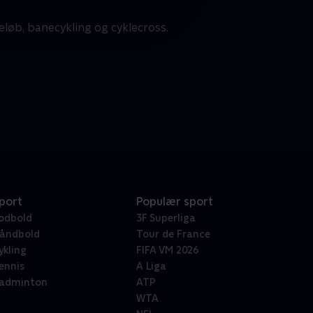
eløb, banecykling og cyklecross.
port
Populær sport
odbold
3F Superliga
åndbold
Tour de France
ykling
FIFA VM 2026
ennis
A Liga
adminton
ATP
WTA