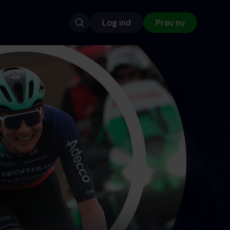
Log ind
Prøv nu