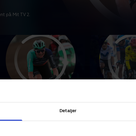
nt på Mit TV 2.
aris-Nice - 2. etape
Paris-Nice - 1. e
e højdepunkterne fra Paris-Nice-
Se højdepunkterne f
øbets 2. etape.
løbets 1. etape.
Detaljer
. marts 2026 • 5 min
8. marts 2026 • 5 min