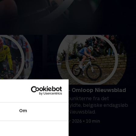
tape
Cykling - Omloop Nieuwsblad
ra Paris-Nice-
Se højdepunkterne fra det
prestigefyldte, belgiske endagsløb
Om
Omloop Nieuwsblad.
28. februar 2026 • 10 min