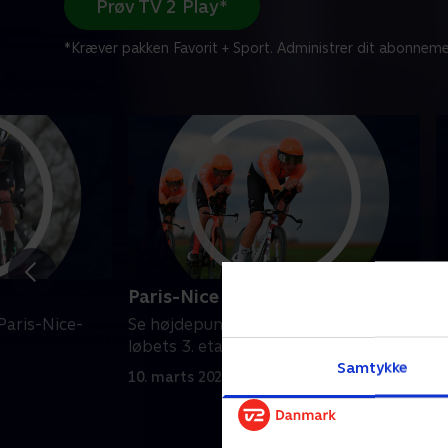
Prøv TV 2 Play*
*Kræver pakken Favorit + Sport. Administrer dit abonneme
Paris-Nice - 3. etape
P
Paris-Nice-
Se højdepunkterne fra Paris-Nice-
S
løbets 3. etape.
l
Samtykke
10. marts 2026 • 5 min
9