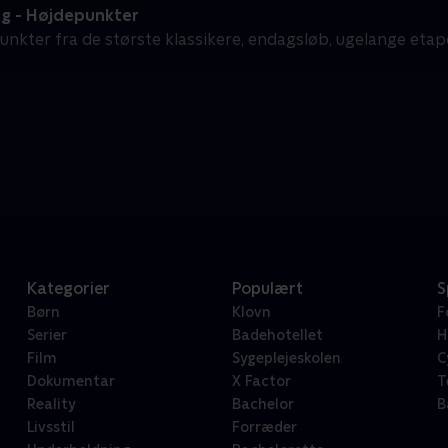
ng - Højdepunkter
unkter fra de største klassikere, endagsløb, ugelange etap
Kategorier
Populært
S
Børn
Klovn
F
Serier
Badehotellet
H
Film
Sygeplejeskolen
C
Dokumentar
X Factor
T
Reality
Bachelor
B
Livsstil
Forræder