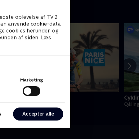
edste oplevelse af TV 2
e kan anvende cookie-data
ge cookies herunder, og
 bunden af siden. Læs
Marketing
aris-Nice
Cykli
ykling
Cyklin
s
Acceptér alle