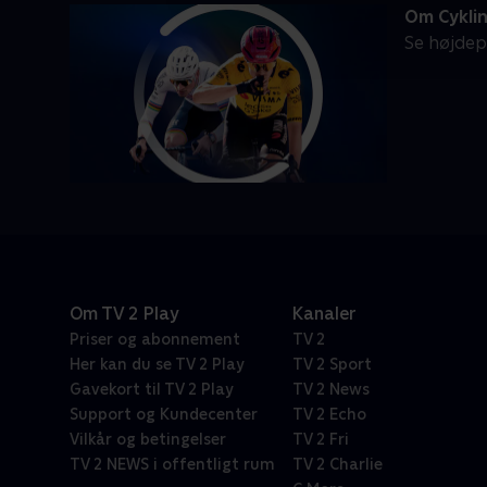
Om Cykli
Se højdep
Om TV 2 Play
Kanaler
Priser og abonnement
TV 2
Her kan du se TV 2 Play
TV 2 Sport
Gavekort til TV 2 Play
TV 2 News
Support og Kundecenter
TV 2 Echo
Vilkår og betingelser
TV 2 Fri
TV 2 NEWS i offentligt rum
TV 2 Charlie