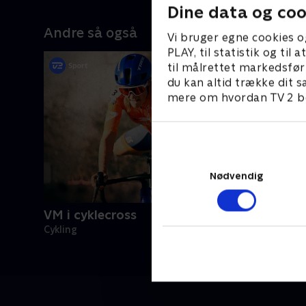
Dine data og coo
Andre så også
Vi bruger egne cookies o
PLAY, til statistik og ti
til målrettet markedsfør
du kan altid trække dit s
mere om hvordan TV 2 be
Nødvendig
VM i cyklecross
Cykling