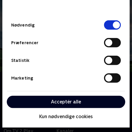
bunden af siden. Læs mere om hvordan TV 2
behandler dine oplysninger i
TV 2s privatlivspolitik
.
Samtykkevalg
Nødvendig
Præferencer
Statistik
Marketing
Om Cykling
Se blandt andet de prestigefyldte klassikere fra de
kendte flamske hellingen, franske pavéer og stejle
stigner i Ardennerne.
Acceptér alle
Kun nødvendige cookies
Om TV 2 Play
Kanaler