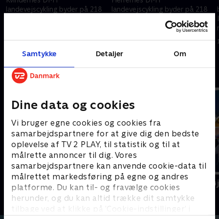
landevejscykling byder på 218
landevejscykling byder på 218
kilometer i og omkring Herning,
kilometer i og omkring Herning,
hvor der skal kæmpes om
hvor der skal kæmpes om
sejren og retten til at bære
sejren og retten til at bære
28. juni 2026 • 151 min
28. juni 2026 • 299 min
dannebrogstrøjen det næste
dannebrogstrøjen det næste
Samtykke
Detaljer
Om
år.
år.
Andre så også
Dine data og cookies
Vi bruger egne cookies og cookies fra
samarbejdspartnere for at give dig den bedste
oplevelse af TV 2 PLAY, til statistik og til at
målrette annoncer til dig. Vores
samarbejdspartnere kan anvende cookie-data til
målrettet markedsføring på egne og andres
Catalonien Rundt
Cykling - Hø
platforme. Du kan til- og fravælge cookies
Cykling
Cykling
herunder, og du kan altid trække dit samtykke
tilbage ved at klikke på ’Cookie-indstillinger’ i