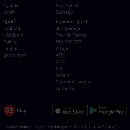
Nyheder
Paw Patrol
Sport
Barnaby
Sport
Populær sport
Fodbold
3F Superliga
Håndbold
Tour de France
Cykling
FIFA VM 2026
Tennis
A Liga
Badminton
ATP
WTA
NFL
Serie A
Diamond League
La Vuelta
Privatlivspolitik
Cookie-indstillinger
©
2026
TV 2 DANMARK A/S