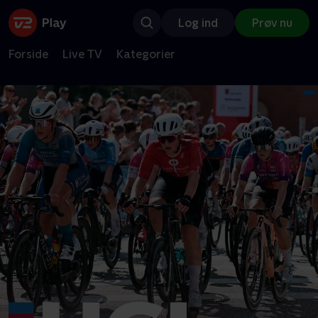
Log ind
Prøv nu
Forside
Live TV
Kategorier