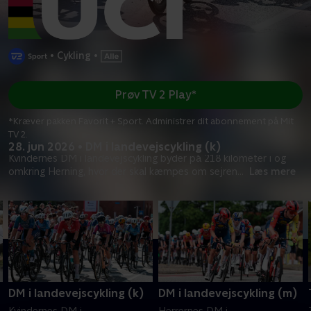
•
Cykling
•
Prøv TV 2 Play*
*Kræver pakken Favorit + Sport. Administrer dit abonnement på Mit
TV 2.
28. jun 2026 • DM i landevejscykling (k)
Kvindernes DM i landevejscykling byder på 218 kilometer i og
omkring Herning, hvor der skal kæmpes om sejren
...
Læs mere
DM i landevejscykling (k)
DM i landevejscykling (m)
Kvindernes DM i
Herrernes DM i