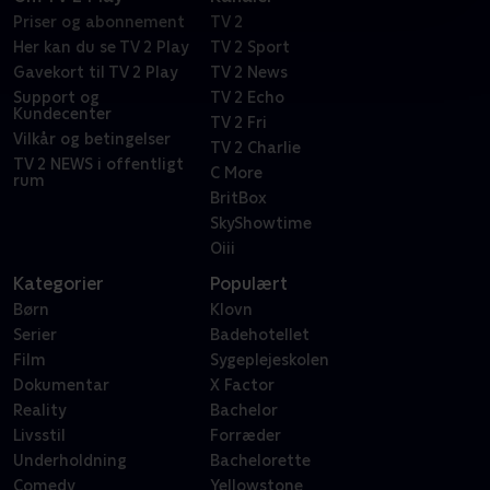
Priser og abonnement
TV 2
Her kan du se TV 2 Play
TV 2 Sport
Gavekort til TV 2 Play
TV 2 News
Support og
TV 2 Echo
Kundecenter
TV 2 Fri
Vilkår og betingelser
TV 2 Charlie
TV 2 NEWS i offentligt
C More
rum
BritBox
SkyShowtime
Oiii
Kategorier
Populært
Børn
Klovn
Serier
Badehotellet
Film
Sygeplejeskolen
Dokumentar
X Factor
Reality
Bachelor
Livsstil
Forræder
Underholdning
Bachelorette
Comedy
Yellowstone