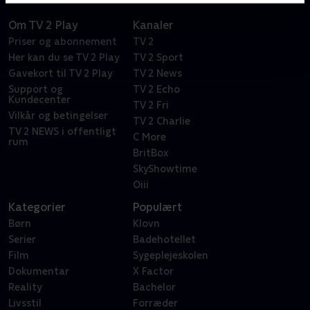
Om TV 2 Play
Kanaler
Priser og abonnement
TV 2
Her kan du se TV 2 Play
TV 2 Sport
Gavekort til TV 2 Play
TV 2 News
Support og
TV 2 Echo
Kundecenter
TV 2 Fri
Vilkår og betingelser
TV 2 Charlie
TV 2 NEWS i offentligt
C More
rum
BritBox
SkyShowtime
Oiii
Kategorier
Populært
Børn
Klovn
Serier
Badehotellet
Film
Sygeplejeskolen
Dokumentar
X Factor
Reality
Bachelor
Livsstil
Forræder