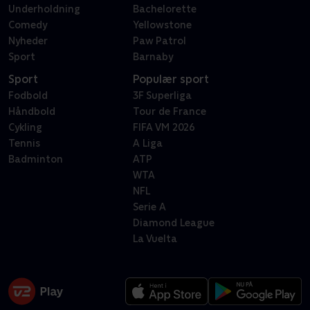
Underholdning
Bachelorette
Comedy
Yellowstone
Nyheder
Paw Patrol
Sport
Barnaby
Sport
Populær sport
Fodbold
3F Superliga
Håndbold
Tour de France
Cykling
FIFA VM 2026
Tennis
A Liga
Badminton
ATP
WTA
NFL
Serie A
Diamond League
La Vuelta