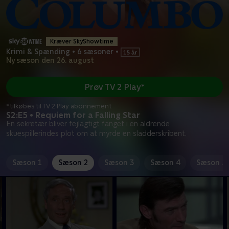
Kræver SkyShowtime
Krimi & Spænding
•
6 sæsoner
•
Ny sæson den 26. august
Prøv TV 2 Play*
*tilkøbes til TV 2 Play abonnement
S2:E5 • Requiem for a Falling Star
En sekretær bliver fejlagtigt fanget i en aldrende
skuespillerindes plot om at myrde en sladderskribent.
Sæson 1
Sæson 2
Sæson 3
Sæson 4
Sæson 5