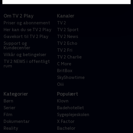
Om TV 2 Play
Kanaler
Priser og abonnement
TV 2
Her kan du se TV 2 Play
TV 2 Sport
Gavekort til TV 2 Play
TV 2 News
Support og
TV 2 Echo
Kundecenter
TV 2 Fri
Vilkår og betingelser
TV 2 Charlie
TV 2 NEWS i offentligt
C More
rum
BritBox
SkyShowtime
Oiii
Kategorier
Populært
Børn
Klovn
Serier
Badehotellet
Film
Sygeplejeskolen
Dokumentar
X Factor
Reality
Bachelor