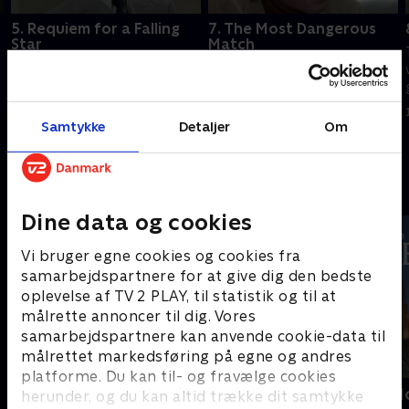
5. Requiem for a Falling
7. The Most Dangerous
Star
Match
En sekretær bliver fejlagtigt
En amerikansk skakmester
fanget i en aldrende
spiller en privat kamp med sin
skuespillerindes plot om at
udfordrer og dræber ham.
myrde en sladderskribent.
Samtykke
Detaljer
Om
1. september 2023 • 70 min
1. september 2023 • 70 min
Andre så også
Dine data og cookies
Vi bruger egne cookies og cookies fra
samarbejdspartnere for at give dig den bedste
oplevelse af TV 2 PLAY, til statistik og til at
målrette annoncer til dig. Vores
samarbejdspartnere kan anvende cookie-data til
målrettet markedsføring på egne og andres
platforme. Du kan til- og fravælge cookies
Maria Wern
Inspector M
herunder, og du kan altid trække dit samtykke