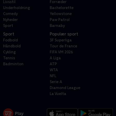
Livsstil
Forræder
Underholdning
Bachelorette
Comedy
Yellowstone
Nyheder
Paw Patrol
Sport
Barnaby
Sport
Populær sport
Fodbold
3F Superliga
Håndbold
Tour de France
Cykling
FIFA VM 2026
Tennis
A Liga
Badminton
ATP
WTA
NFL
Serie A
Diamond League
La Vuelta