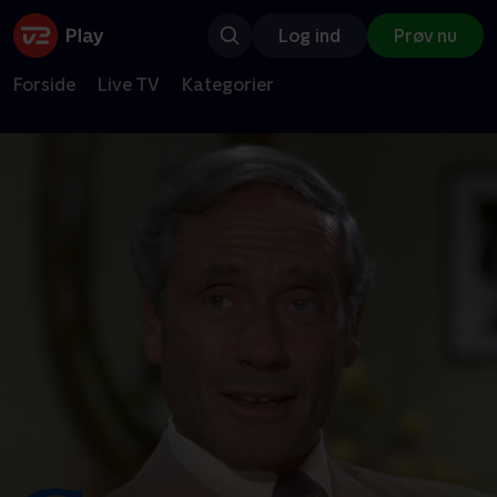
Log ind
Prøv nu
Forside
Live TV
Kategorier