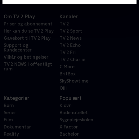
Om TV 2 Play
Kanaler
Priser og abonnement
TV 2
Her kan du se TV 2 Play
TV 2 Sport
Gavekort til TV 2 Play
TV 2 News
Support og
TV 2 Echo
Kundecenter
TV 2 Fri
Vilkår og betingelser
TV 2 Charlie
TV 2 NEWS i offentligt
C More
rum
BritBox
SkyShowtime
Oiii
Kategorier
Populært
Børn
Klovn
Serier
Badehotellet
Film
Sygeplejeskolen
Dokumentar
X Factor
Reality
Bachelor