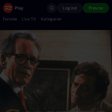
Log ind
Prøv nu
Forside
Live TV
Kategorier