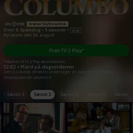
Kræver SkyShowtime
Krimi & Spænding
•
5 sæsoner
•
Ny sæson den 26. august
Prøv TV 2 Play*
*tilkøbes til TV 2 Play abonnement
S2:E2 • Mord på dagsordenen
Den pjuskede detektiv undersøger en berygtet svindlers
tilsyneladende selvmord.
Sæson 1
Sæson 2
Sæson 3
Sæson 4
Sæson 5