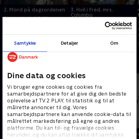
2. Mord på dagsordenen
3. Hvil i fred, mrs.
Columbo
Den pjuskede detektiv
Enken af en uærlig
undersøger en berygtet
ejendomsmægler sværger
.
svindlers tilsyneladende
hævn over de mænd, der satte
selvmord.
ham i fængsel.
Samtykke
Detaljer
Om
6. september 2023 • 91 min
6. september 2023 • 93 min
Andre så også
Dine data og cookies
Vi bruger egne cookies og cookies fra
samarbejdspartnere for at give dig den bedste
oplevelse af TV 2 PLAY, til statistik og til at
målrette annoncer til dig. Vores
samarbejdspartnere kan anvende cookie-data til
målrettet markedsføring på egne og andres
platforme. Du kan til- og fravælge cookies
Inspector Morse
Mord på kry
herunder, og du kan altid trække dit samtykke