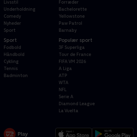
Livsstil
Forræder
Underholdning
Bachelorette
Comedy
Yellowstone
Nyheder
Paw Patrol
Sport
Barnaby
Sport
Populær sport
Fodbold
3F Superliga
Håndbold
Tour de France
Cykling
FIFA VM 2026
Tennis
A Liga
Badminton
ATP
WTA
NFL
Serie A
Diamond League
La Vuelta