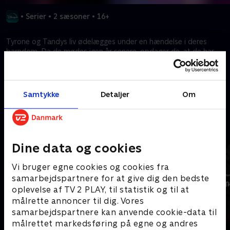
•
Serier
•
2 sæsoner
•
16+
Tyrone og Tandys liv ødelægges under en hændelse i deres
barndom. Da de mødes igen år senere, opdager de, at de har
magt over mørke og lys. Håb & Frygt. Cloak & Dagger.
Kræver tilkøb
Samtykke
Detaljer
Om
Mere indhold fra Disney+
Dine data og cookies
Vi bruger egne cookies og cookies fra
samarbejdspartnere for at give dig den bedste
oplevelse af TV 2 PLAY, til statistik og til at
målrette annoncer til dig. Vores
samarbejdspartnere kan anvende cookie-data til
målrettet markedsføring på egne og andres