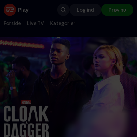
Log ind
Prøv nu
Forside
Live TV
Kategorier