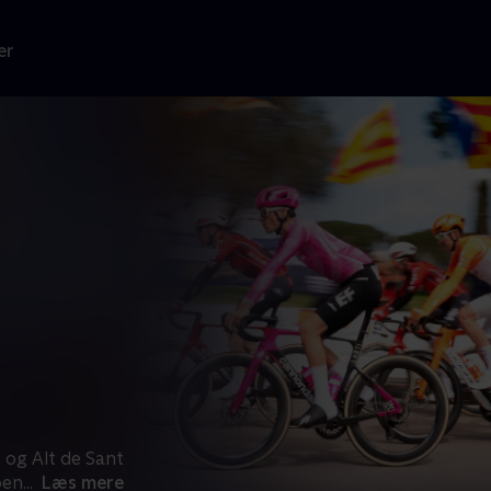
er
 og Alt de Sant
pen
...
Læs mere