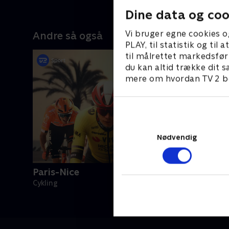
Dine data og coo
Vi bruger egne cookies o
Andre så også
PLAY, til statistik og ti
til målrettet markedsfør
du kan altid trække dit s
mere om hvordan TV 2 be
Nødvendig
Paris-Nice
Cykling