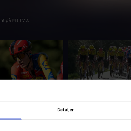
nt på Mit TV 2.
tape
3. etape
 og Wandahl er i godt
Tredje dag i Catalonien run
e den forkortede etape og
på kuperet terræn fra Mont
Detaljer
r, om Wandahl var ved at
Camp til Vila-seca. De hårde
smanden i grøften i går.
stigninger kommer tidligt p
2026 • 31 min
25. marts 2026 • 124 min