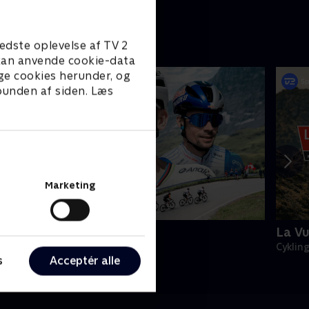
edste oplevelse af TV 2
e kan anvende cookie-data
ge cookies herunder, og
 bunden af siden. Læs
Marketing
omandiet Rundt
La Vu
ykling
Cyklin
s
Acceptér alle