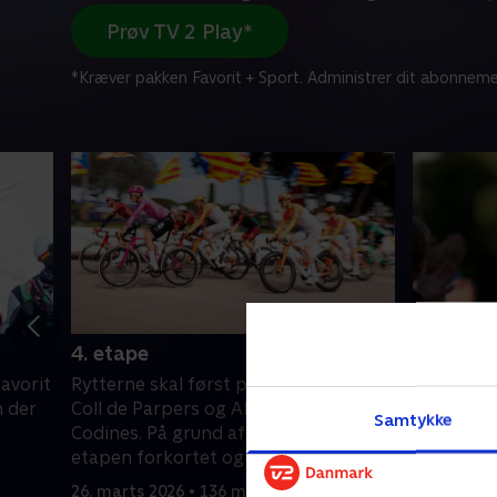
Prøv TV 2 Play*
*Kræver pakken Favorit + Sport. Administrer dit abonneme
4. etape
Før 4. e
avorit
Rytterne skal først på etapen over
Skjelmose
n der
Coll de Parpers og Alt de Sant Feliu de
humør ind
Samtykke
Codines. På grund af kraftig vind blev
diskutere
etapen forkortet og endte i Vallter.
køre land
26. marts 2026 • 136 min
26. marts 