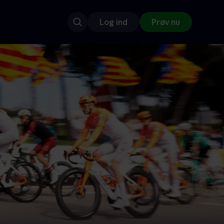
Log ind
Prøv nu