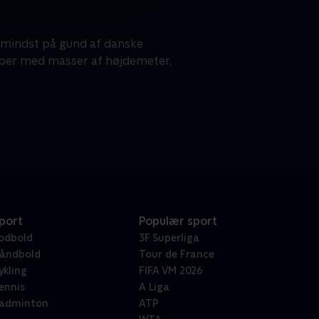
ke mindst på gund af danske
aper med masser af højdemeter,
port
Populær sport
odbold
3F Superliga
åndbold
Tour de France
ykling
FIFA VM 2026
ennis
A Liga
adminton
ATP