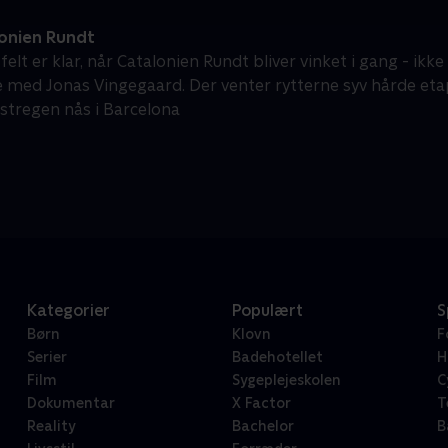
onien Rundt
felt er klar, når Catalonien Rundt bliver vinket i gang - ik
e med Jonas Vingegaard. Der venter rytterne syv hårde et
stregen nås i Barcelona
Kategorier
Populært
S
Børn
Klovn
F
Serier
Badehotellet
H
Film
Sygeplejeskolen
C
Dokumentar
X Factor
T
Reality
Bachelor
B