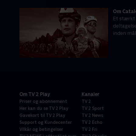
Om Catal
Et stærkt 
deltagels
inden mål
Om TV 2 Play
Kanaler
Priser og abonnement
TV 2
Her kan du se TV 2 Play
TV 2 Sport
Gavekort til TV 2 Play
TV 2 News
Support og Kundecenter
TV 2 Echo
Vilkår og betingelser
TV 2 Fri