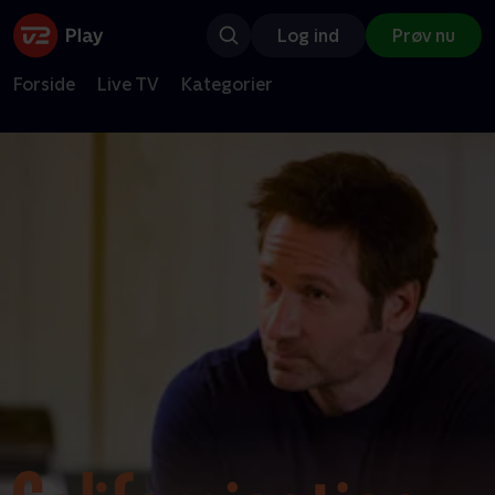
Log ind
Prøv nu
Forside
Live TV
Kategorier