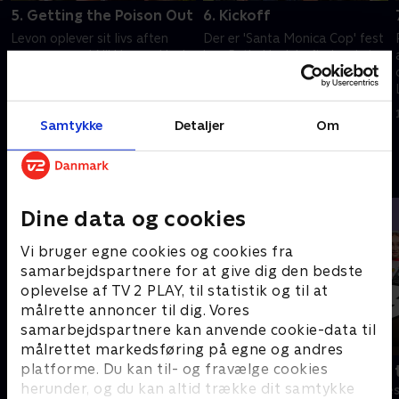
5. Getting the Poison Out
6. Kickoff
Levon oplever sit livs aften
Der er 'Santa Monica Cop' fest
sammen med Nikki, men Hank,
hos Rath. Hank befinder sig i
Karen og Marcy må udholde
endnu en intim session, da
hendes ubehagelige ven.
nogen får et øje for Julia.
Charlie er på dybt vand.
Levon bryder Raths regel nr. 1.
1. juli 2021 • 27 min
1. juli 2021 • 27 min
Samtykke
Detaljer
Om
Andre så også
Dine data og cookies
Vi bruger egne cookies og cookies fra
samarbejdspartnere for at give dig den bedste
oplevelse af TV 2 PLAY, til statistik og til at
målrette annoncer til dig. Vores
samarbejdspartnere kan anvende cookie-data til
målrettet markedsføring på egne og andres
platforme. Du kan til- og fravælge cookies
Robssons (dansk tale)
Bert (dansk 
herunder, og du kan altid trække dit samtykke
Komedie • 1 sæsoner
Komedie • 1 sæ