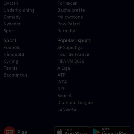
Livsstil
Forræder
Underholdning
Bachelorette
Comedy
Yellowstone
Nyheder
Paw Patrol
Sport
Barnaby
Sport
Populær sport
Fodbold
3F Superliga
Håndbold
Tour de France
Cykling
FIFA VM 2026
Tennis
A Liga
Badminton
ATP
WTA
NFL
Serie A
Diamond League
La Vuelta