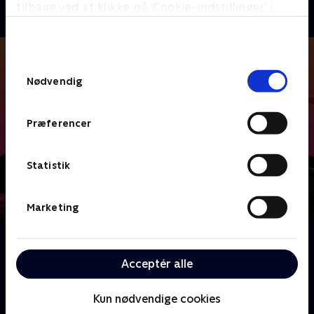
tilbage ved at klikke på ’Cookie-indstillinger’ i
bunden af siden. Læs mere om hvordan TV 2
behandler dine oplysninger i
TV 2s privatlivspolitik
.
Samtykkevalg
Nødvendig
Præferencer
Statistik
Marketing
Om Californication
Hank Moody er forfatter og L.A.s mest charmerende
Acceptér alle
skørtejæger, men det er svært for ham at holde sin
sti ren.
Kun nødvendige cookies