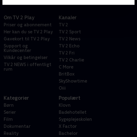
Om TV 2 Play
Kanaler
Priser og abonnement
TV 2
Her kan du se TV 2 Play
TV 2 Sport
Gavekort til TV 2 Play
TV 2 News
Support og
TV 2 Echo
Kundecenter
TV 2 Fri
Vilkår og betingelser
TV 2 Charlie
TV 2 NEWS i offentligt
C More
rum
BritBox
SkyShowtime
Oiii
Kategorier
Populært
Børn
Klovn
Serier
Badehotellet
Film
Sygeplejeskolen
Dokumentar
X Factor
Reality
Bachelor