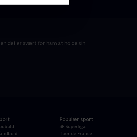
n det er svært for ham at holde sin
port
Populær sport
odbold
3F Superliga
åndbold
Tour de France