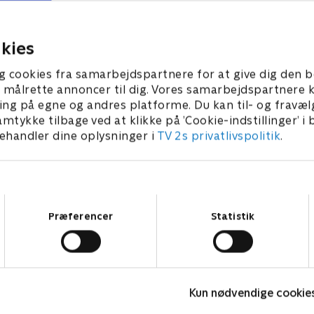
ecca - og en lykkeligere Charlie og
Marcy accepterer St
arcy.
1. juli 2021 • 27 min
. juli 2021 • 27 min
kies
g cookies fra samarbejdspartnere for at give dig den b
l at målrette annoncer til dig. Vores samarbejdspartner
ing på egne og andres platforme. Du kan til- og fravæl
amtykke tilbage ved at klikke på ’Cookie-indstillinger’ i
handler dine oplysninger i
TV 2s privatlivspolitik
.
Samtykkevalg
Præferencer
Statistik
Bert (dansk tale)
L
Kun nødvendige cookie
Komedie • 1 sæsoner
K