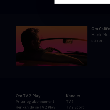
Om Califo
Hank Mood
sti ren.
Om TV 2 Play
Kanaler
Priser og abonnement
TV 2
Her kan du se TV 2 Play
TV 2 Sport