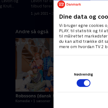
 Levon og
Levon får en stor mulighed, og Stus
B
g Krull
tilbud fører til nævekamp.
M
1. juli 2021 • 26 min
1
Dine data og coo
Vi bruger egne cookies o
PLAY, til statistik og ti
Andre så også
til målrettet markedsfør
du kan altid trække dit s
mere om hvordan TV 2 be
Nødvendig
Robssons (dansk tale)
Komedie • 1 sæsoner