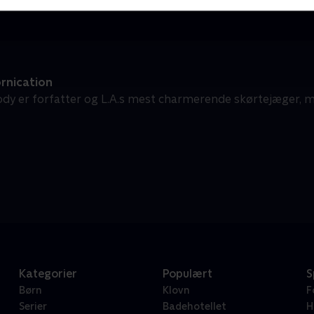
rnication
y er forfatter og L.A.s mest charmerende skørtejæger, me
Kategorier
Populært
S
Børn
Klovn
F
Serier
Badehotellet
H