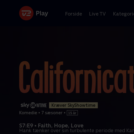
Forside
Live TV
Kategori
Kræver SkyShowtime
Komedie
•
7 sæsoner
•
S7:E9 • Faith, Hope, Love
Hank tænker over sin turbulente periode med Ka