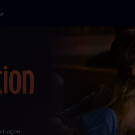
er
ren og en