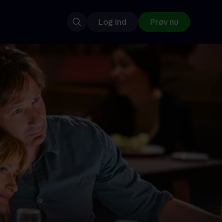
Log ind
Prøv nu