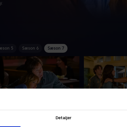
y.
æson 5
Sæson 6
Sæson 7
. Faith, Hope, Love
11. Daughter
ank tænker over sin turbulente
Anmeldelserne af '
Detaljer
eriode med Karen og en forvirret
er ude. Hank risikere