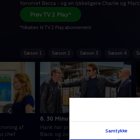
forvirret Becca - og en lykkeligere Charlie og Marc
Prøv TV 2 Play*
*tilkøbes til TV 2 Play abonnement
Sæson 1
Sæson 2
Sæson 3
Sæson 4
S
8. 30 Minutes or Less
9
rivning af
Hank har problemer med Hashtag
H
Samtykke
as chef
Black, og Julia bliver en distraktion.
p