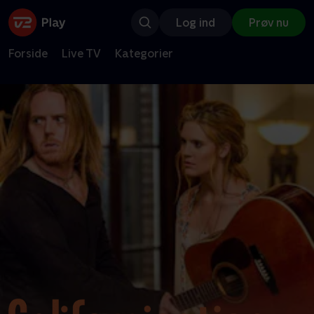
Log ind
Prøv nu
Forside
Live TV
Kategorier