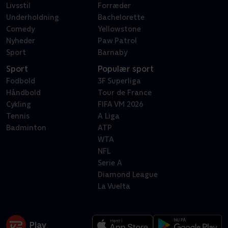
Livsstil
Forræder
Underholdning
Bachelorette
Comedy
Yellowstone
Nyheder
Paw Patrol
Sport
Barnaby
Sport
Populær sport
Fodbold
3F Superliga
Håndbold
Tour de France
Cykling
FIFA VM 2026
Tennis
A Liga
Badminton
ATP
WTA
NFL
Serie A
Diamond League
La Vuelta