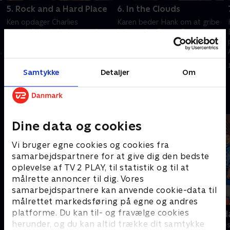
5. Rock and a Hard Place
6. In the Clouds
Ken opdager Charlies
Karen beder Hank om at gribe
hemmelighed. Atticus sender
ind overfor Becca. Drengene
Hank og Charlie på jagt med
tager med Atticus Fetch til
n
Becca. Marcy træffer en
New York for at præsentere
beslutning om Stu.
sangene til Broadway.
1. juli 2021 • 27 min
1. juli 2021 • 26 min
Samtykke
Detaljer
Om
Andre så også
Dine data og cookies
Vi bruger egne cookies og cookies fra
samarbejdspartnere for at give dig den bedste
oplevelse af TV 2 PLAY, til statistik og til at
målrette annoncer til dig. Vores
samarbejdspartnere kan anvende cookie-data til
målrettet markedsføring på egne og andres
platforme. Du kan til- og fravælge cookies
Bert (dansk tale)
Robssons (da
herunder, og du kan altid trække dit samtykke
Komedie • 1 sæsoner
Komedie • 1 sæ