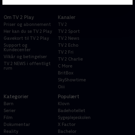
Om TV 2 Play
Kanaler
Priser og abonnement
TV 2
Her kan du se TV 2 Play
TV 2 Sport
Gavekort til TV 2 Play
TV 2 News
Support og
TV 2 Echo
Kundecenter
TV 2 Fri
Vilkår og betingelser
TV 2 Charlie
TV 2 NEWS i offentligt
C More
rum
BritBox
SkyShowtime
Oiii
Kategorier
Populært
Børn
Klovn
Serier
Badehotellet
Film
Sygeplejeskolen
Dokumentar
X Factor
Reality
Bachelor