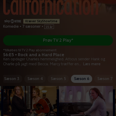
Kræver SkyShowtime
Komedie
•
7 sæsoner
•
Prøv TV 2 Play*
*tilkøbes til TV 2 Play abonnement
S6:E5 • Rock and a Hard Place
Ken opdager Charlies hemmelighed. Atticus sender Hank og
Charlie på jagt med Becca. Marcy træffer en
...
Læs mere
Sæson 3
Sæson 4
Sæson 5
Sæson 6
Sæson 7