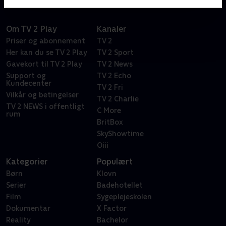
Om TV 2 Play
Kanaler
Priser og abonnement
TV 2
Her kan du se TV 2 Play
TV 2 Sport
Gavekort til TV 2 Play
TV 2 News
Support og
TV 2 Echo
Kundecenter
TV 2 Fri
Vilkår og betingelser
TV 2 Charlie
TV 2 NEWS i offentligt
C More
rum
BritBox
SkyShowtime
Oiii
Kategorier
Populært
Børn
Klovn
Serier
Badehotellet
Film
Sygeplejeskolen
Dokumentar
X Factor
Reality
Bachelor