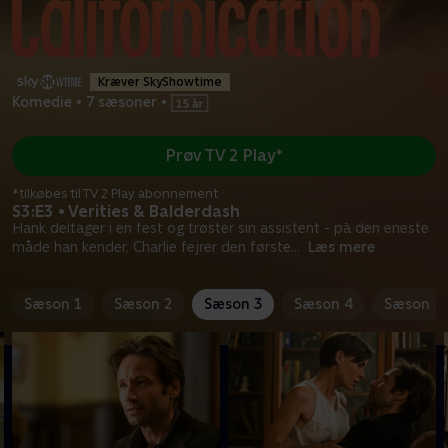
Kræver SkyShowtime
Komedie
•
7 sæsoner
•
Prøv TV 2 Play*
*tilkøbes til TV 2 Play abonnement
S3:E3 • Verities & Balderdash
Hank deltager i en fest og trøster sin assistent - på den eneste
måde han kender. Charlie fejrer den første
...
Læs mere
Sæson 1
Sæson 2
Sæson 3
Sæson 4
Sæson 5