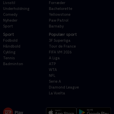
Livsstil
Forræder
Underholdning
Bachelorette
Comedy
Yellowstone
Nyheder
Paw Patrol
Sport
Barnaby
Sport
Populær sport
Fodbold
3F Superliga
Håndbold
Tour de France
Cykling
FIFA VM 2026
Tennis
A Liga
Badminton
ATP
WTA
NFL
Serie A
Diamond League
La Vuelta