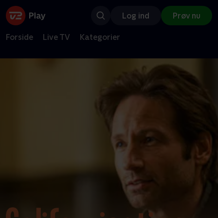
Log ind
Prøv nu
Forside
Live TV
Kategorier