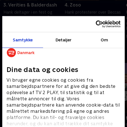
3. Verities & Balderdash
4. Zoso
Hank deltager i en fest og
Hank protesterer over Beccas
trøster sin assistent - på den
nye voksne tøjstil. Han tager
eneste måde han kender.
Charlie med på stripklub,
Charlie fejrer den første
altimens Charlie og Marcys
signering og falder i armene på
hussalg går i vasken.
1. juli 2021 • 27 min
1. juli 2021 • 26 min
sin chef Sue.
Samtykke
Detaljer
Om
Andre så også
Dine data og cookies
Vi bruger egne cookies og cookies fra
samarbejdspartnere for at give dig den bedste
oplevelse af TV 2 PLAY, til statistik og til at
målrette annoncer til dig. Vores
samarbejdspartnere kan anvende cookie-data til
målrettet markedsføring på egne og andres
platforme. Du kan til- og fravælge cookies
Robssons (dansk tale)
Bert (dansk 
herunder, og du kan altid trække dit samtykke
Komedie • 1 sæsoner
Komedie • 1 sæ