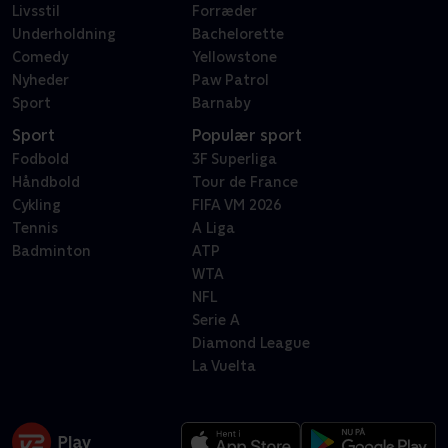
Livsstil
Forræder
Underholdning
Bachelorette
Comedy
Yellowstone
Nyheder
Paw Patrol
Sport
Barnaby
Sport
Populær sport
Fodbold
3F Superliga
Håndbold
Tour de France
Cykling
FIFA VM 2026
Tennis
A Liga
Badminton
ATP
WTA
NFL
Serie A
Diamond League
La Vuelta