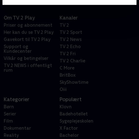
Om TV 2 Play
Kanaler
Priser og abonnement
TV 2
Her kan du se TV 2 Play
TV 2 Sport
Gavekort til TV 2 Play
TV 2 News
Support og
TV 2 Echo
Kundecenter
TV 2 Fri
Vilkår og betingelser
TV 2 Charlie
TV 2 NEWS i offentligt
C More
rum
BritBox
SkyShowtime
Oiii
Kategorier
Populært
Børn
Klovn
Serier
Badehotellet
Film
Sygeplejeskolen
Dokumentar
X Factor
Reality
Bachelor