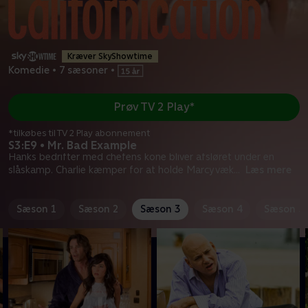
Kræver SkyShowtime
Komedie
•
7 sæsoner
•
Prøv TV 2 Play*
*tilkøbes til TV 2 Play abonnement
S3:E9 • Mr. Bad Example
Hanks bedrifter med chefens kone bliver afsløret under en
slåskamp. Charlie kæmper for at holde Marcy væk
...
Læs mere
Sæson 1
Sæson 2
Sæson 3
Sæson 4
Sæson 5