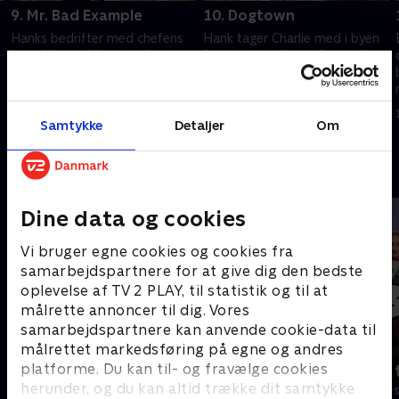
9. Mr. Bad Example
10. Dogtown
Hanks bedrifter med chefens
Hank tager Charlie med i byen
kone bliver afsløret under en
for at trøste ham efter, at han
slåskamp. Charlie kæmper for
har mistet sit job. De ender
.
at holde Marcy væk fra den
begge med at få en
kokainafhængige Rick
nærdødsoplevelse under et
1. juli 2021 • 27 min
1. juli 2021 • 27 min
Springfield.
røveri.
Samtykke
Detaljer
Om
Andre så også
Dine data og cookies
Vi bruger egne cookies og cookies fra
samarbejdspartnere for at give dig den bedste
oplevelse af TV 2 PLAY, til statistik og til at
målrette annoncer til dig. Vores
samarbejdspartnere kan anvende cookie-data til
målrettet markedsføring på egne og andres
platforme. Du kan til- og fravælge cookies
Robssons (dansk tale)
Bert (dansk 
herunder, og du kan altid trække dit samtykke
Komedie • 1 sæsoner
Komedie • 1 sæ