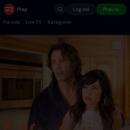
Log ind
Prøv nu
Forside
Live TV
Kategorier