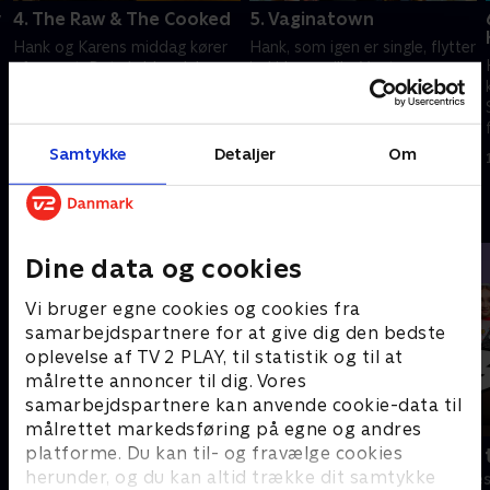
y
4. The Raw & The Cooked
5. Vaginatown
Hank og Karens middag kører
Hank, som igen er single, flytter
af sporet. Det skyldes dels
ind i Lews villa. Værten
Hanks kiksede frieri til Karen og
arrangerer et stævnemæde
dels antydningen af, at Hank er
med en udfordrende
far til Sonjas baby.
kendiskok. Charlie investerer i
1. juli 2021 • 27 min
1. juli 2021 • 26 min
en pornofilm.
Samtykke
Detaljer
Om
Andre så også
Dine data og cookies
Vi bruger egne cookies og cookies fra
samarbejdspartnere for at give dig den bedste
oplevelse af TV 2 PLAY, til statistik og til at
målrette annoncer til dig. Vores
samarbejdspartnere kan anvende cookie-data til
målrettet markedsføring på egne og andres
platforme. Du kan til- og fravælge cookies
Robssons (dansk tale)
Bert (dansk 
herunder, og du kan altid trække dit samtykke
Komedie • 1 sæsoner
Komedie • 1 sæ