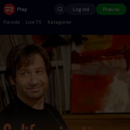
Log ind
Prøv nu
Forside
Live TV
Kategorier