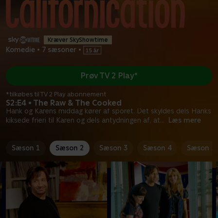
Kræver SkyShowtime
Komedie
•
7 sæsoner
•
Prøv TV 2 Play*
*tilkøbes til TV 2 Play abonnement
S2:E4 • The Raw & The Cooked
Hank og Karens middag kører af sporet. Det skyldes dels Hanks
kiksede frieri til Karen og dels antydningen af, at
...
Læs mere
Sæson 1
Sæson 2
Sæson 3
Sæson 4
Sæson 5