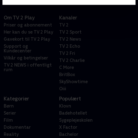
Om TV 2 Play
Kanaler
Priser og abonnement
TV 2
Her kan du se TV 2 Play
TV 2 Sport
Gavekort til TV 2 Play
TV 2 News
Support og
TV 2 Echo
Kundecenter
TV 2 Fri
Vilkår og betingelser
TV 2 Charlie
TV 2 NEWS i offentligt
C More
rum
BritBox
SkyShowtime
Oiii
Kategorier
Populært
Børn
Klovn
Serier
Badehotellet
Film
Sygeplejeskolen
Dokumentar
X Factor
Reality
Bachelor