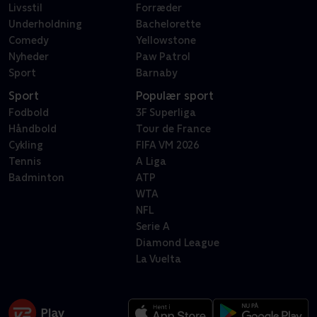
Livsstil
Forræder
Underholdning
Bachelorette
Comedy
Yellowstone
Nyheder
Paw Patrol
Sport
Barnaby
Sport
Populær sport
Fodbold
3F Superliga
Håndbold
Tour de France
Cykling
FIFA VM 2026
Tennis
A Liga
Badminton
ATP
WTA
NFL
Serie A
Diamond League
La Vuelta