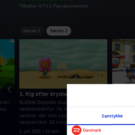
*tilkøbes til TV 2 Play abonnement
Sæson 1
Sæson 2
1. Kig efter krydset
2. Glædel
il en
Bubble Guppies skal på
Alle i hel
hus.
sørøvereventyr. De møder en venlig
Alle og en
sørøver, der ikke kan finde sin
Surmalle.
Samtykke
sørøverskat. Så med et skattekort i
1. juli 2021
t?
hånden leder alle guppie-vennerne.
1. juli 2021 • 22 min