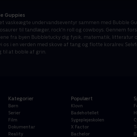
e Guppies
 et vaskeægte undervandseventyr sammen med Bubble Guppie
inosaurer til tandlæger, rock'n roll og cowboys. Gennem for
e fra byen Bubbletucky dig fysik, matematik, litteratur
vi os i en verden med skove af tang og flotte koralrev. Sel
 til at boble af grin.
Kategorier
Populært
S
Børn
Klovn
F
Serier
Badehotellet
H
Film
Sygeplejeskolen
C
Dokumentar
X Factor
T
Reality
Bachelor
B