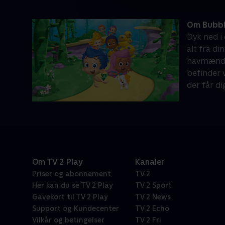
Om Bubbl
Dyk ned i
alt fra d
havmænden
befinder 
der får dig
Om TV 2 Play
Kanaler
Priser og abonnement
TV 2
Her kan du se TV 2 Play
TV 2 Sport
Gavekort til TV 2 Play
TV 2 News
Support og Kundecenter
TV 2 Echo
Vilkår og betingelser
TV 2 Fri