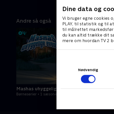
Dine data og coo
Vi bruger egne cookies o
Andre så også
PLAY, til statistik og ti
til målrettet markedsfør
du kan altid trække dit s
mere om hvordan TV 2 be
Nødvendig
Mashas uhyggelige eventyr
Børneserier • 1 sæsoner