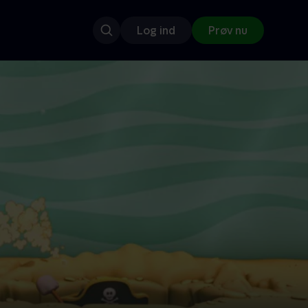
Log ind
Prøv nu