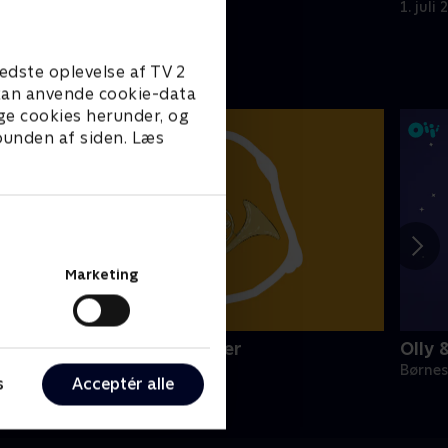
1. juli 2021 • 23 min
1. juli
edste oplevelse af TV 2
e kan anvende cookie-data
ge cookies herunder, og
 bunden af siden. Læs
Marketing
initeve: Musikinstrumenter
Olly 
ørneserier • 1 sæsoner
Børnes
s
Acceptér alle