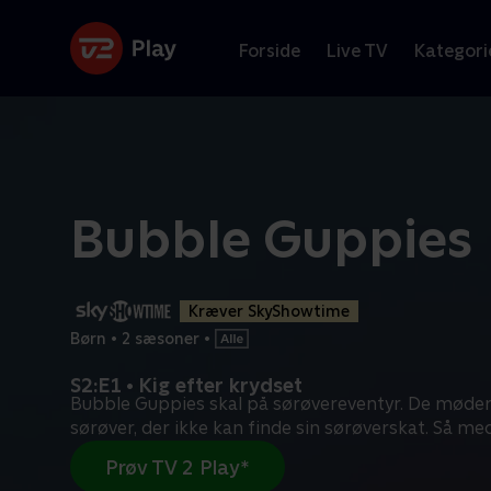
Forside
Live TV
Kategori
Bubble Guppies
Kræver SkyShowtime
Børn
•
2 sæsoner
•
S2:E1 • Kig efter krydset
Bubble Guppies skal på sørøvereventyr. De møder 
sørøver, der ikke kan finde sin sørøverskat. Så me
Prøv TV 2 Play*