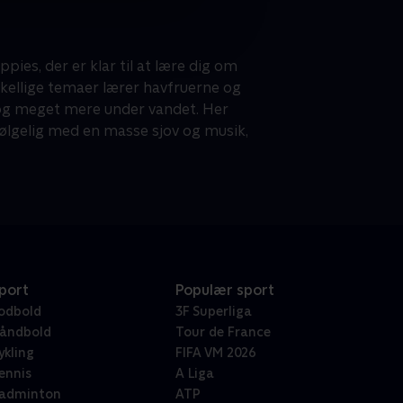
s, der er klar til at lære dig om
skellige temaer lærer havfruerne og
 og meget mere under vandet. Her
vfølgelig med en masse sjov og musik,
port
Populær sport
odbold
3F Superliga
åndbold
Tour de France
ykling
FIFA VM 2026
ennis
A Liga
adminton
ATP