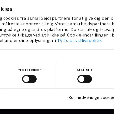
kies
g cookies fra samarbejdspartnere for at give dig den b
l at målrette annoncer til dig. Vores samarbejdspartner
ing på egne og andres platforme. Du kan til- og fravæl
amtykke tilbage ved at klikke på ’Cookie-indstillinger’ i
handler dine oplysninger i
TV 2s privatlivspolitik
.
Samtykkevalg
Præferencer
Statistik
Vicke Viking
M
Børneserier • 1 sæsoner
B
Kun nødvendige cookie