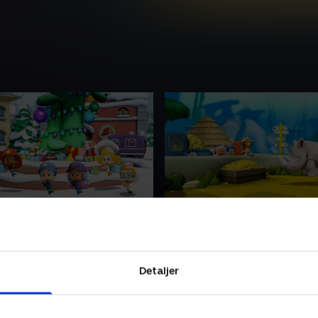
ig jul, Hr. Surmalle!
3. Det ensomme næseho
e byen vil fejre julen sammen.
Mød Monty. Det eneste og 
hver, lige på nær hr.
ensomme næsehorn i Zoo. 
Detaljer
brug for en ven, men heldigv
Bubble Guppies parate til at
 • 22 min
den perfekte partner til ha
1. juli 2021 • 22 min