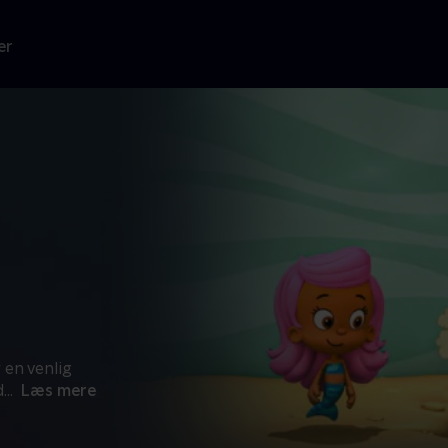
er
en venlig
d
...
Læs mere