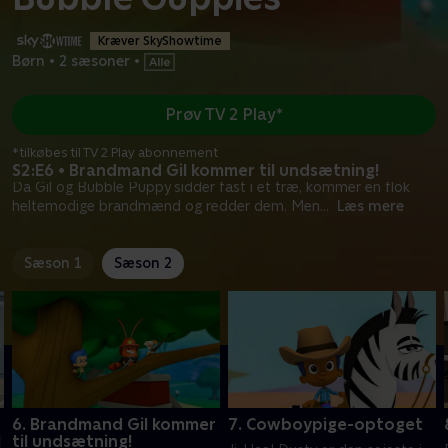
Kræver SkyShowtime
Børn
•
2 sæsoner
•
Prøv TV 2 Play*
*tilkøbes til TV 2 Play abonnement
S2:E6 • Brandmand Gil kommer til undsætning!
Da Gil og Bubble Puppy sidder fast i et træ, kommer en flok
heltemodige brandmænd og redder dem. Men
...
Læs mere
Sæson 1
Sæson 2
6. Brandmand Gil kommer
7. Cowboypige-optoget
l
til undsætning!