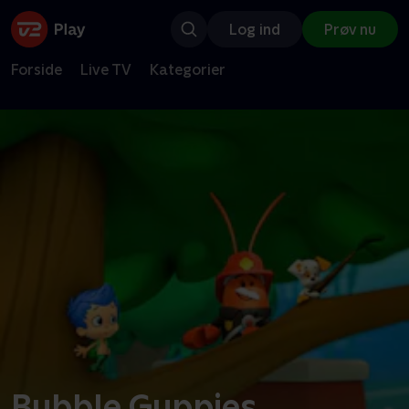
Log ind
Prøv nu
Forside
Live TV
Kategorier
Bubble Guppies