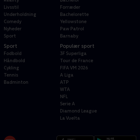
Reality
Bachelor
Livsstil
Forræder
Underholdning
Bachelorette
Comedy
Yellowstone
Nyheder
Paw Patrol
Sport
Barnaby
Sport
Populær sport
Fodbold
3F Superliga
Håndbold
Tour de France
Cykling
FIFA VM 2026
Tennis
A Liga
Badminton
ATP
WTA
NFL
Serie A
Diamond League
La Vuelta