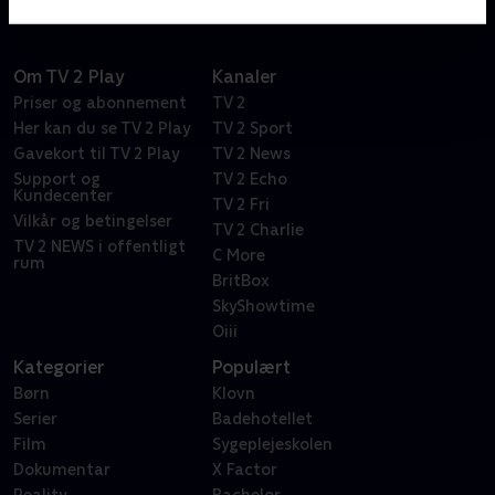
flotte koralrev. Selvfølgelig med en masse sjov og
musik, der får dig til at boble af grin.
Om TV 2 Play
Kanaler
Priser og abonnement
TV 2
Her kan du se TV 2 Play
TV 2 Sport
Gavekort til TV 2 Play
TV 2 News
Support og
TV 2 Echo
Kundecenter
TV 2 Fri
Vilkår og betingelser
TV 2 Charlie
TV 2 NEWS i offentligt
C More
rum
BritBox
SkyShowtime
Oiii
Kategorier
Populært
Børn
Klovn
Serier
Badehotellet
Film
Sygeplejeskolen
Dokumentar
X Factor