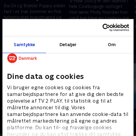
Ji-Haa! Dusty er den sejeste i
Da Gil og Bubble Puppy sidder
hele Cowboypige-optoget.
fast i et træ, kommer en flok
Hun lærer Molly, hvordan hun
heltemodige brandmænd og
også kan blive en cowboy-pige.
redder dem. Men hvad sker
Men Dustys lille kalv kommer i
1. juli 2021 • 22 min
der, når brandmændene sidder
problemer.
1. juli 2021 • 22 min
fast i et træ?
Samtykke
Detaljer
Om
Andre så også
Dine data og cookies
Vi bruger egne cookies og cookies fra
samarbejdspartnere for at give dig den bedste
oplevelse af TV 2 PLAY, til statistik og til at
målrette annoncer til dig. Vores
Mashas uhyggelige eventyr
Vicke Viking
samarbejdspartnere kan anvende cookie-data til
målrettet markedsføring på egne og andres
Børneserier • 1 sæsoner
Børneserier • 1
platforme. Du kan til- og fravælge cookies
herunder, og du kan altid trække dit samtykke