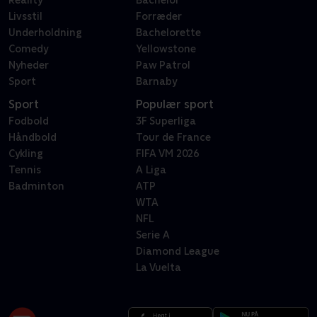
Reality
Bachelor
Livsstil
Forræder
Underholdning
Bachelorette
Comedy
Yellowstone
Nyheder
Paw Patrol
Sport
Barnaby
Sport
Populær sport
Fodbold
3F Superliga
Håndbold
Tour de France
Cykling
FIFA VM 2026
Tennis
A Liga
Badminton
ATP
WTA
NFL
Serie A
Diamond League
La Vuelta