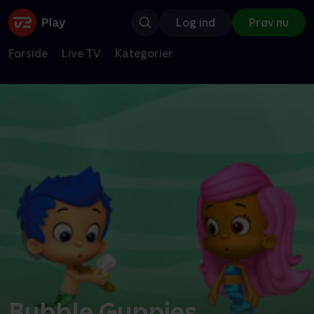
Log ind
Prøv nu
Forside
Live TV
Kategorier
Bubble Guppies