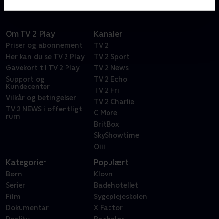
flotte koralrev. Selvfølgelig med en masse sjov og
musik, der får dig til at boble af grin.
Om TV 2 Play
Kanaler
Priser og abonnement
TV 2
Her kan du se TV 2 Play
TV 2 Sport
Gavekort til TV 2 Play
TV 2 News
Support og
TV 2 Echo
Kundecenter
TV 2 Fri
Vilkår og betingelser
TV 2 Charlie
TV 2 NEWS i offentligt
C More
rum
BritBox
SkyShowtime
Oiii
Kategorier
Populært
Børn
Klovn
Serier
Badehotellet
Film
Sygeplejeskolen
Dokumentar
X Factor