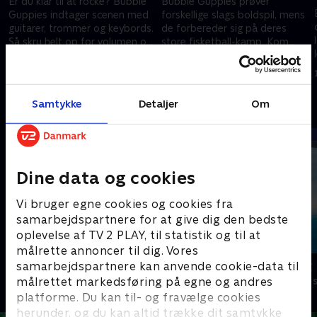
Er du klar til at rocke? Bubble
Bubble Guppies prøver
Guppies indtager scenen med
forskellige slags boldspil, mens
guitarer, trommer og keybords.
de forbereder sig på deres
Så skru helt op for volumen og
store fisketball-kamp. Kom
,
lær, hvordan man rocker og
med Guppie-holdet og hjælp
1. juli 2021 • 22 min
1. juli 2021 • 22 min
ruller.
dem med at øve sig.
Samtykke
Detaljer
Om
Andre så også
Dine data og cookies
Vi bruger egne cookies og cookies fra
samarbejdspartnere for at give dig den bedste
oplevelse af TV 2 PLAY, til statistik og til at
målrette annoncer til dig. Vores
Mashas uhyggelige eventyr
Vicke Viking
samarbejdspartnere kan anvende cookie-data til
målrettet markedsføring på egne og andres
Børneserier • 1 sæsoner
Børneserier • 1
platforme. Du kan til- og fravælge cookies
herunder, og du kan altid trække dit samtykke