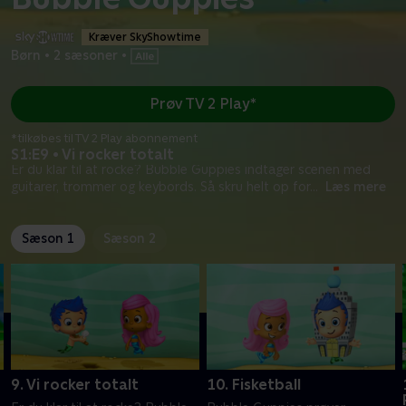
Kræver SkyShowtime
Børn
•
2 sæsoner
•
Prøv TV 2 Play*
*tilkøbes til TV 2 Play abonnement
S1:E9 • Vi rocker totalt
Er du klar til at rocke? Bubble Guppies indtager scenen med
guitarer, trommer og keybords. Så skru helt op for
...
Læs mere
Sæson 1
Sæson 2
9. Vi rocker totalt
10. Fisketball