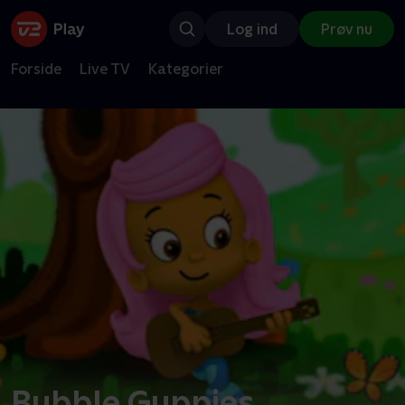
Log ind
Prøv nu
Forside
Live TV
Kategorier
Bubble Guppies