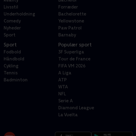
Reality
Bachelor
Livsstil
Forræder
Underholdning
Bachelorette
Comedy
Yellowstone
Nyheder
Paw Patrol
Sport
Barnaby
Sport
Populær sport
Fodbold
3F Superliga
Håndbold
Tour de France
Cykling
FIFA VM 2026
Tennis
A Liga
Badminton
ATP
WTA
NFL
Serie A
Diamond League
La Vuelta