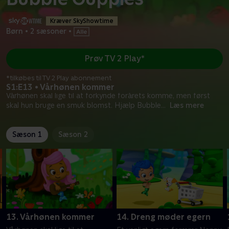
Kræver SkyShowtime
Børn
•
2 sæsoner
•
Prøv TV 2 Play*
*tilkøbes til TV 2 Play abonnement
S1:E13 • Vårhønen kommer
Vårhønen skal lige til at forkynde forårets komme, men først
skal hun bruge en smuk blomst. Hjælp Bubble
...
Læs mere
Sæson 1
Sæson 2
13. Vårhønen kommer
14. Dreng møder egern