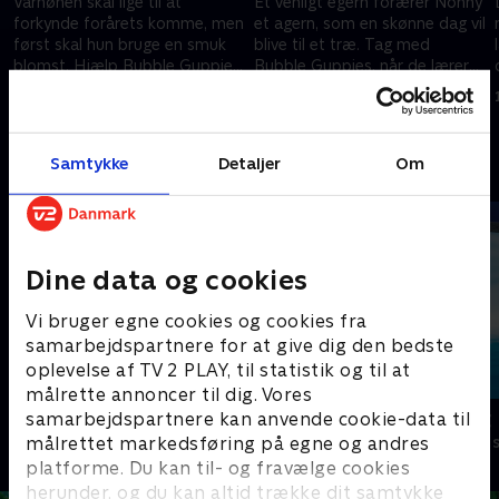
Vårhønen skal lige til at
Et venligt egern forærer Nonny
forkynde forårets komme, men
et agern, som en skønne dag vil
først skal hun bruge en smuk
blive til et træ. Tag med
blomst. Hjælp Bubble Guppies
Bubble Guppies, når de lærer
d
med at plante og passe godt
om træerne og deres frugter
1. juli 2021 • 22 min
1. juli 2021 • 22 min
på en blomst.
og dyr.
Samtykke
Detaljer
Om
Andre så også
Dine data og cookies
Vi bruger egne cookies og cookies fra
samarbejdspartnere for at give dig den bedste
oplevelse af TV 2 PLAY, til statistik og til at
målrette annoncer til dig. Vores
Mashas uhyggelige eventyr
Vicke Viking
samarbejdspartnere kan anvende cookie-data til
målrettet markedsføring på egne og andres
Børneserier • 1 sæsoner
Børneserier • 1
platforme. Du kan til- og fravælge cookies
herunder, og du kan altid trække dit samtykke