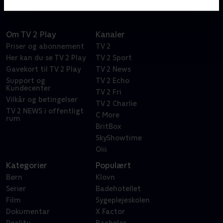
flotte koralrev. Selvfølgelig med en masse sjov og
musik, der får dig til at boble af grin.
Om TV 2 Play
Kanaler
Priser og abonnement
TV 2
Her kan du se TV 2 Play
TV 2 Sport
Gavekort til TV 2 Play
TV 2 News
Support og
TV 2 Echo
Kundecenter
TV 2 Fri
Vilkår og betingelser
TV 2 Charlie
TV 2 NEWS i offentligt
C More
rum
BritBox
SkyShowtime
Oiii
Kategorier
Populært
Børn
Klovn
Serier
Badehotellet
Film
Sygeplejeskolen
Dokumentar
X Factor