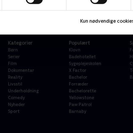
Star Wars: Visions Presents - The Ninth Jedi
L
Serier • 1 sæsoner
2
Kun nødvendige cookie
Kategorier
Populært
S
Børn
Klovn
F
Serier
Badehotellet
H
Film
Sygeplejeskolen
C
Dokumentar
X Factor
T
Reality
Bachelor
B
Livsstil
Forræder
Underholdning
Bachelorette
Comedy
Yellowstone
Nyheder
Paw Patrol
Sport
Barnaby