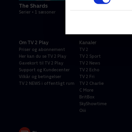
The Shards
Serier • 1 sæsoner
Om TV 2 Play
Kanaler
Priser og abonnement
TV 2
Her kan du se TV 2 Play
TV 2 Sport
Gavekort til TV 2 Play
TV 2 News
Support og Kundecenter
TV 2 Echo
Vilkår og betingelser
TV 2 Fri
TV 2 NEWS i offentligt rum
TV 2 Charlie
C More
BritBox
SkyShowtime
Oiii