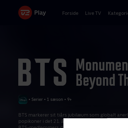
Forside
Live TV
Kategori
•
Serier
•
1 sæson
•
9+
BTS markerer sit tiårs jubilæum som globalt ane
popikoner i det 21. århundrede. Denne serie udfor
BTS-medlemmers dagligdag og inderste tanker, 