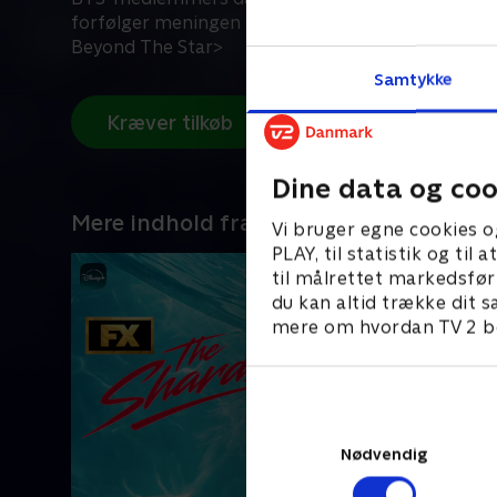
forfølger meningen og formålet med livet. <BTS
Beyond The Star>
Samtykke
Kræver tilkøb
Dine data og coo
Mere indhold fra Disney+
Vi bruger egne cookies o
PLAY, til statistik og ti
til målrettet markedsfør
du kan altid trække dit s
mere om hvordan TV 2 be
Nødvendig