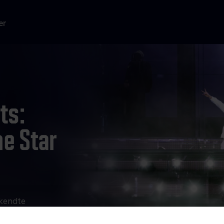
er
rkendte
sker de syv
mens de