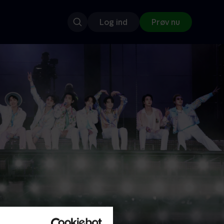
Log ind
Prøv nu