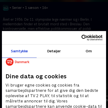
•
Serier
•
1 sæson
•
16+
Året er 1936. De 11. olympiske lege nærmer sig i Berlin. I
mellemtiden finder et brutalt mord sted i Breslau. Den
kontroversielle, men effektive politikommissær af polsk
oprindelse, Franz Podolsky, er den eneste, der kan opklare
mysteriet. Et farligt spil med morderen, der truer både hans
karriere og privatliv, går i gang.
Samtykke
Detaljer
Om
Kræver tilkøb
Mere indhold fra Disney+
Dine data og cookies
Vi bruger egne cookies og cookies fra
samarbejdspartnere for at give dig den bedste
oplevelse af TV 2 PLAY, til statistik og til at
målrette annoncer til dig. Vores
samarbejdspartnere kan anvende cookie-data til