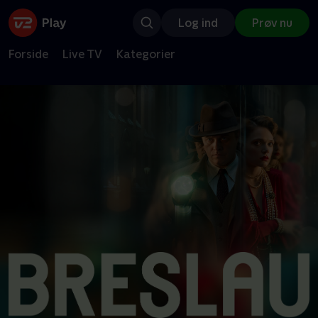
Log ind
Prøv nu
Forside
Live TV
Kategorier