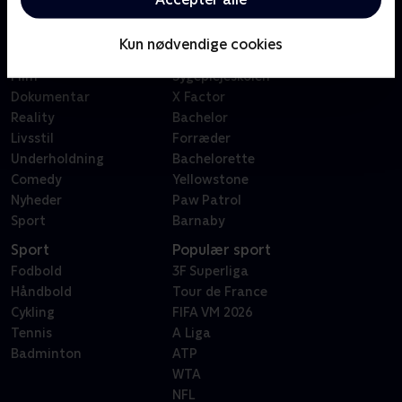
Kategorier
Populært
Børn
Klovn
Kun nødvendige cookies
Serier
Badehotellet
Film
Sygeplejeskolen
Dokumentar
X Factor
Reality
Bachelor
Livsstil
Forræder
Underholdning
Bachelorette
Comedy
Yellowstone
Nyheder
Paw Patrol
Sport
Barnaby
Sport
Populær sport
Fodbold
3F Superliga
Håndbold
Tour de France
Cykling
FIFA VM 2026
Tennis
A Liga
Badminton
ATP
WTA
NFL