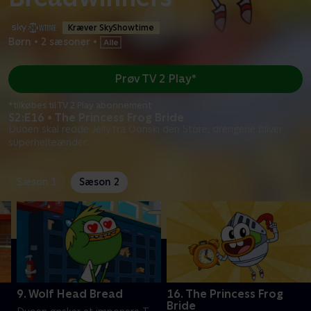
Kræver SkyShowtime
Børn
•
2 sæsoner
•
Prøv TV 2 Play*
*tilkøbes til TV 2 Play abonnement
S2:E16 • The Princess Frog Bride
Duoen skal redde Jelly fra Oonski den Store; drengene bliver
superhelteænder.
Sæson 1
Sæson 2
9. Wolf Head Bread
16. The Princess Frog
Bride