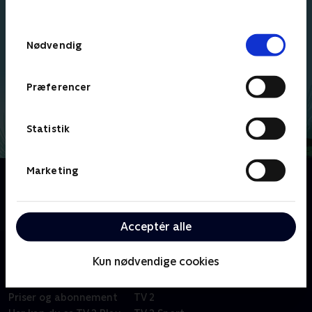
behandler dine oplysninger i
TV 2s privatlivspolitik
.
Samtykkevalg
Nødvendig
Præferencer
Statistik
Marketing
Om Breadwinners
To ænder oplever eventyr, mens de driver en
brødleveringstjeneste sammen.
Acceptér alle
Kun nødvendige cookies
Om TV 2 Play
Kanaler
Priser og abonnement
TV 2