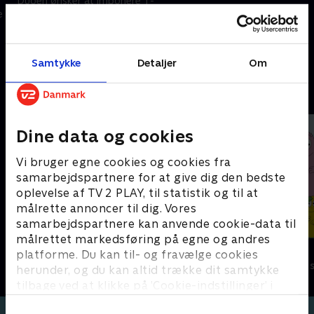
Duoen ønsker at imponere T-
Duoen skal redde Jelly fra
e
Midi. Drengene hjælper deres
Oonski den Store; drengene
yndlingsrockidol med at
bliver superhelteænder.
genoptage karrieren.
21. februar 2023 • 21 min
21. februar 2023 • 21 min
Samtykke
Detaljer
Om
Andre så også
Dine data og cookies
Vi bruger egne cookies og cookies fra
samarbejdspartnere for at give dig den bedste
oplevelse af TV 2 PLAY, til statistik og til at
målrette annoncer til dig. Vores
samarbejdspartnere kan anvende cookie-data til
målrettet markedsføring på egne og andres
Gurli Gris
Barbapapa
platforme. Du kan til- og fravælge cookies
Børneserier • 4 sæsoner
Børneserier • 1
herunder, og du kan altid trække dit samtykke
tilbage ved at klikke på ’Cookie-indstillinger’ i
bunden af siden. Læs mere om hvordan TV 2