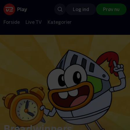
Log ind
Prøv nu
Forside
Live TV
Kategorier
Breadwinners