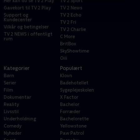
Her kan du se TV 2 Play
TV 2 Sport
Gavekort til TV 2 Play
TV 2 News
Support og
TV 2 Echo
Kundecenter
TV 2 Fri
Vilkår og betingelser
TV 2 Charlie
TV 2 NEWS i offentligt
C More
rum
BritBox
SkyShowtime
Oiii
Kategorier
Populært
Børn
Klovn
Serier
Badehotellet
Film
Sygeplejeskolen
Dokumentar
X Factor
Reality
Bachelor
Livsstil
Forræder
Underholdning
Bachelorette
Comedy
Yellowstone
Nyheder
Paw Patrol