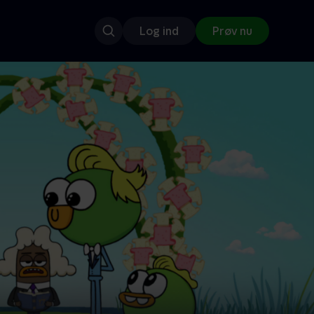
Log ind
Prøv nu