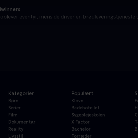
winners
oplever eventyr, mens de driver en brødleveringstjenest
Kategorier
Populært
S
Børn
Klovn
F
Serier
Badehotellet
H
Film
Sygeplejeskolen
C
Dokumentar
X Factor
T
Reality
Bachelor
B
Livsstil
Forræder