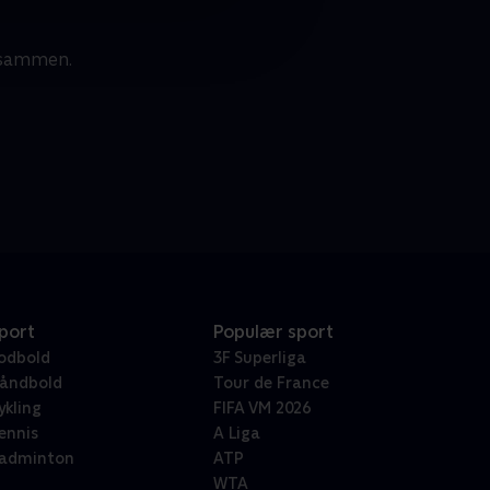
e sammen.
port
Populær sport
odbold
3F Superliga
åndbold
Tour de France
ykling
FIFA VM 2026
ennis
A Liga
adminton
ATP
WTA