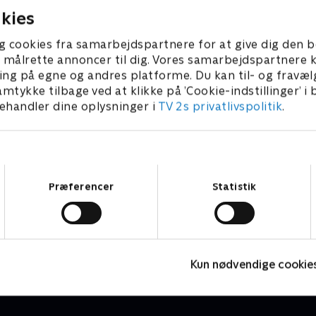
kies
g cookies fra samarbejdspartnere for at give dig den b
l at målrette annoncer til dig. Vores samarbejdspartner
ing på egne og andres platforme. Du kan til- og fravæl
amtykke tilbage ved at klikke på ’Cookie-indstillinger’ i
handler dine oplysninger i
TV 2s privatlivspolitik
.
Samtykkevalg
Præferencer
Statistik
Dyr i by'r
S
Børne-underholdning • 1 sæsoner
B
Kun nødvendige cookie