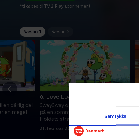
*tilkøbes til TV 2 Play abonnement
Sæson 1
Sæson 2
6. Love Loaf
2
 en dårlig del
SwaySway og Buhdeuce sniger sig ind
S
er en meget
på en sommerlejr kun for piger.
k
Samtykke
Holdets stranddag går galt.
b
21. februar 2023 • 21 min
2