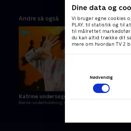
Dine data og coo
Andre så også
Vi bruger egne cookies o
PLAY, til statistik og ti
til målrettet markedsfør
du kan altid trække dit s
mere om hvordan TV 2 be
Nødvendig
Katrine undersøger - musik
Børne-underholdning • 1 sæsoner