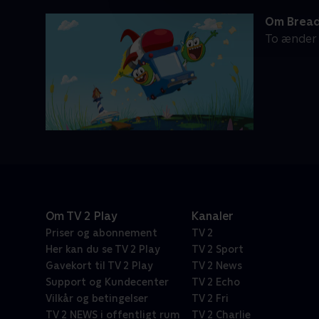
Om Bread
To ænder 
Om TV 2 Play
Kanaler
Priser og abonnement
TV 2
Her kan du se TV 2 Play
TV 2 Sport
Gavekort til TV 2 Play
TV 2 News
Support og Kundecenter
TV 2 Echo
Vilkår og betingelser
TV 2 Fri
TV 2 NEWS i offentligt rum
TV 2 Charlie