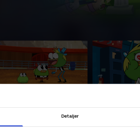
. Bad to the Duck Bone
9. Wolf Head Bre
waySway lærer, at Jenny Quackles
Duoen ønsker at im
un kan lide slemme drenge. Fyrene
Drengene hjælper 
Detaljer
liver rodeostjerner.
yndlingsrockidol m
karrieren.
1. februar 2023 • 21 min
21. februar 2023 • 21