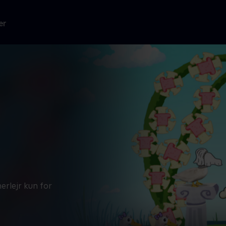
er
rlejr kun for