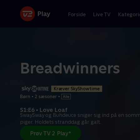
Forside
Live TV
Kategori
Breadwinners
Kræver SkyShowtime
Børn
•
2 sæsoner
•
S1:E6 • Love Loaf
SwaySway og Buhdeuce sniger sig ind på en somme
piger. Holdets stranddag går galt.
Prøv TV 2 Play*