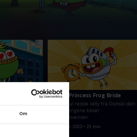
ad
16. The Princess Frog Bride
ponere T-Midi.
Duoen skal redde Jelly fra Oonski den
deres
Store; drengene bliver
Om
ed at genoptage
superhelteænder.
21. februar 2023 • 21 min
 min