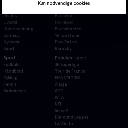
Film
Sygeplejeskolen
Kun nødvendige cookies
Dokumentar
X Factor
Reality
Bachelor
Livsstil
Forræder
Underholdning
Bachelorette
Comedy
Yellowstone
Nyheder
Paw Patrol
Sport
Barnaby
Sport
Populær sport
Fodbold
3F Superliga
Håndbold
Tour de France
Cykling
FIFA VM 2026
Tennis
A Liga
Badminton
ATP
WTA
NFL
Serie A
Diamond League
La Vuelta