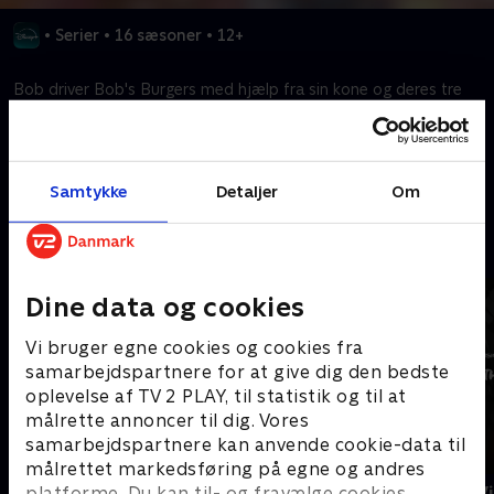
•
Serier
•
16 sæsoner
•
12+
Bob driver Bob's Burgers med hjælp fra sin kone og deres tre
børn. Erhvervslivet kan være svært, men de opgiver aldrig håbet.
Kræver tilkøb
Samtykke
Detaljer
Om
Mere indhold fra Disney+
Dine data og cookies
Vi bruger egne cookies og cookies fra
samarbejdspartnere for at give dig den bedste
oplevelse af TV 2 PLAY, til statistik og til at
målrette annoncer til dig. Vores
samarbejdspartnere kan anvende cookie-data til
målrettet markedsføring på egne og andres
The Shards
Star Wars: V
platforme. Du kan til- og fravælge cookies