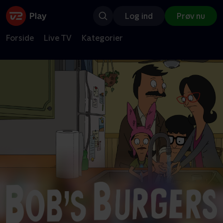
Log ind
Prøv nu
Forside
Live TV
Kategorier