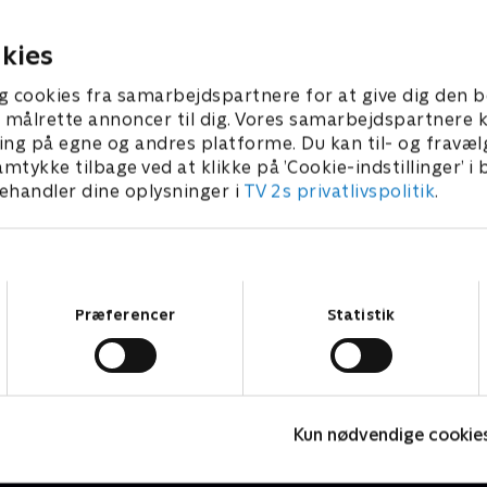
iver de nøglerne videre til Sofie Riise.
muligt.
8. januar 2026 • 19 min
18. januar 2026 • 18 
kies
g cookies fra samarbejdspartnere for at give dig den b
l at målrette annoncer til dig. Vores samarbejdspartner
ing på egne og andres platforme. Du kan til- og fravæl
amtykke tilbage ved at klikke på ’Cookie-indstillinger’ i
handler dine oplysninger i
TV 2s privatlivspolitik
.
Samtykkevalg
Præferencer
Statistik
Mesterlige ombygninger
H
Kun nødvendige cookie
Livsstil • 4 sæsoner
L