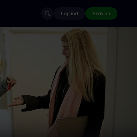
Log ind
Prøv nu