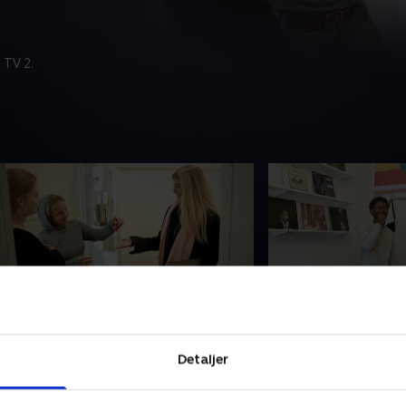
 TV 2.
. Mangler alt
3. Drukner i køk
et er kun et døgn siden, at
Etsub har kun boet e
Detaljer
eninderne Liva og Frederikke
på 10 kvadratmeter
lyttede ind i deres nye lejlighed. Nu
hjælp til at udnytt