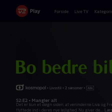
Forside
Live TV
Kategori
•
Livsstil
•
2 sæsoner
•
S2:E2 • Mangler alt
Det er kun et døgn siden, at veninderne Liva og Fr
flyttede ind i deres nye lejlighed. Nu giver de
...
Læs