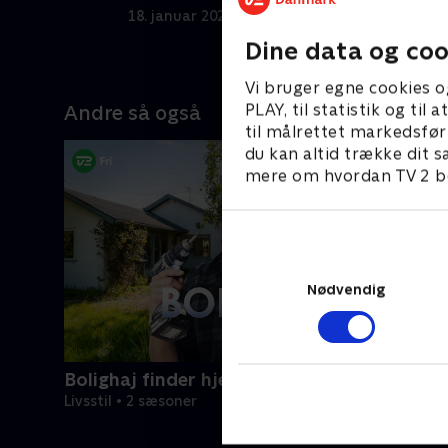
g
18. januar 2026 • 19 min
1
Dine data og coo
Vi bruger egne cookies o
PLAY, til statistik og ti
Andre så også
til målrettet markedsfør
du kan altid trække dit s
mere om hvordan TV 2 be
Nødvendig
Bolighaj finder hjem
Livsstil • 2 sæsoner