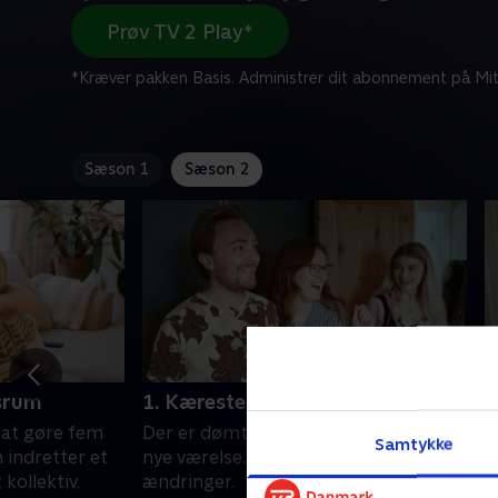
Prøv TV 2 Play*
*Kræver pakken Basis. Administrer dit abonnement på Mit
Sæson 1
Sæson 2
esrum
1. Kæresten tilkalder hjælp
2
e at gøre fem
Der er dømt ungdomshybel på Marcs
D
Samtykke
 indretter et
nye værelse. Nu vil hans kæreste have
v
kollektiv.
ændringer.
f