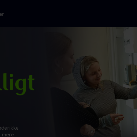
er
ederikke
 mere