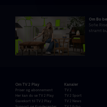
Om Bo bed
Sofie Riis
stramt bu
Om TV 2 Play
Kanaler
Priser og abonnement
TV 2
Her kan du se TV 2 Play
TV 2 Sport
Gavekort til TV 2 Play
TV 2 News
Support og Kundecenter
TV 2 Echo