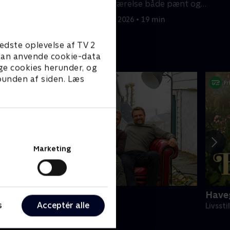
gøre sit værelse både pænt og
praktisk.
min
18. januar 2026 • 19 min
edste oplevelse af TV 2
e kan anvende cookie-data
ge cookies herunder, og
 bunden af siden. Læs
Marketing
jemlig nemlig
Have
s
Acceptér alle
ivsstil • 8 sæsoner
Livssti