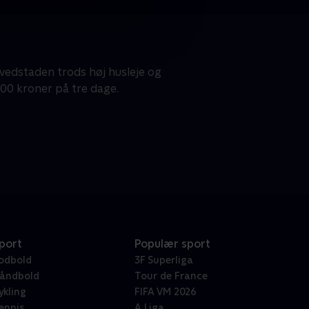
hovedstaden trods høj husleje og
00 kroner på tre dage.
port
Populær sport
odbold
3F Superliga
åndbold
Tour de France
ykling
FIFA VM 2026
ennis
A Liga