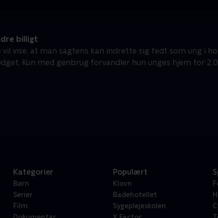
re billigt
e vil vise, at man sagtens kan indrette sig fedt som ung i 
dget. Kun med genbrug forvandler hun unges hjem for 2.0
Kategorier
Populært
S
Børn
Klovn
F
Serier
Badehotellet
H
Film
Sygeplejeskolen
C
Dokumentar
X Factor
T