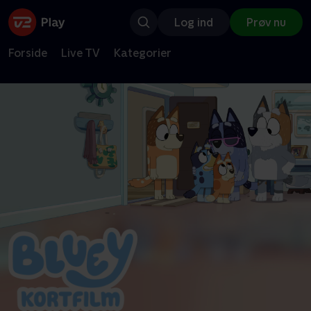
Log ind
Prøv nu
Forside
Live TV
Kategorier