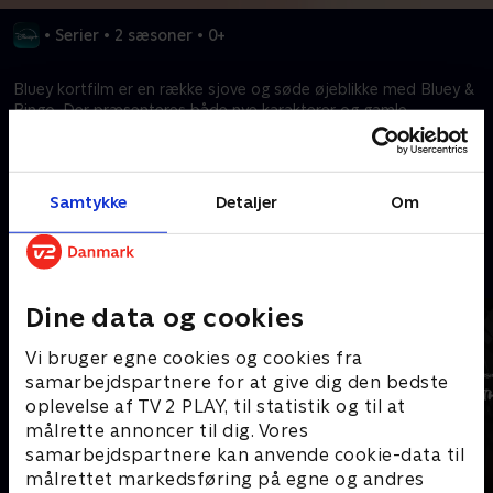
•
Serier
•
2 sæsoner
•
0+
Bluey kortfilm er en række sjove og søde øjeblikke med Bluey &
Bingo. Der præsenteres både nye karakterer og gamle
publikumsyndlinge!
Kræver tilkøb
Samtykke
Detaljer
Om
Mere indhold fra Disney+
Dine data og cookies
Vi bruger egne cookies og cookies fra
samarbejdspartnere for at give dig den bedste
oplevelse af TV 2 PLAY, til statistik og til at
målrette annoncer til dig. Vores
samarbejdspartnere kan anvende cookie-data til
målrettet markedsføring på egne og andres