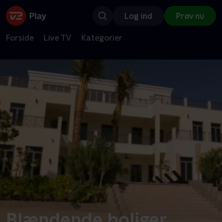
Log ind
Prøv nu
Forside
Live TV
Kategorier
Blændende boliger