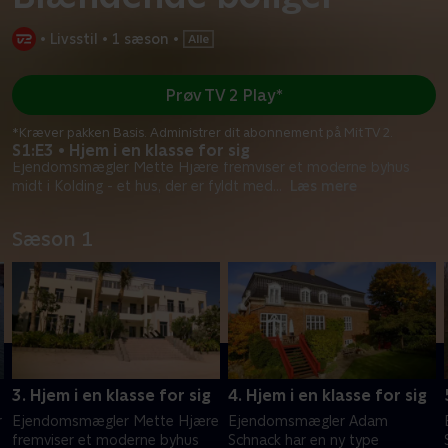
•
Livsstil
•
1 sæson
•
Prøv TV 2 Play*
*Kræver pakken Basis. Administrer dit abonnement på Mit TV 2.
S1:E3 • Hjem i en klasse for sig
Ejendomsmægler Mette Hjære fremviser et moderne byhus
midt i Kolding - et hus, der er fyldt med
...
Læs mere
Sæson 1
3. Hjem i en klasse for sig
4. Hjem i en klasse for sig
r
Ejendomsmægler Mette Hjære
Ejendomsmægler Adam
fremviser et moderne byhus
Schnack har en ny type