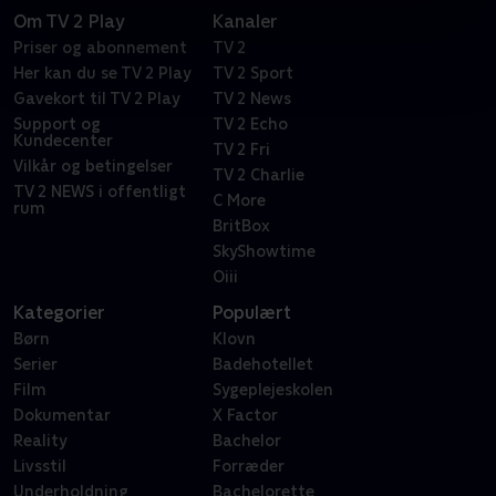
Om TV 2 Play
Kanaler
Priser og abonnement
TV 2
Her kan du se TV 2 Play
TV 2 Sport
Gavekort til TV 2 Play
TV 2 News
Support og
TV 2 Echo
Kundecenter
TV 2 Fri
Vilkår og betingelser
TV 2 Charlie
TV 2 NEWS i offentligt
C More
rum
BritBox
SkyShowtime
Oiii
Kategorier
Populært
Børn
Klovn
Serier
Badehotellet
Film
Sygeplejeskolen
Dokumentar
X Factor
Reality
Bachelor
Livsstil
Forræder
Underholdning
Bachelorette