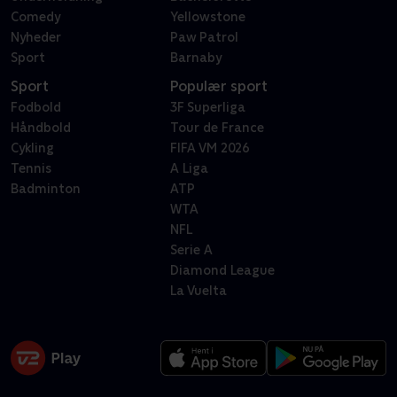
Comedy
Yellowstone
Nyheder
Paw Patrol
Sport
Barnaby
Sport
Populær sport
Fodbold
3F Superliga
Håndbold
Tour de France
Cykling
FIFA VM 2026
Tennis
A Liga
Badminton
ATP
WTA
NFL
Serie A
Diamond League
La Vuelta