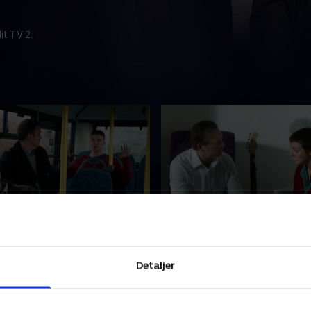
t TV 2.
de 2
3. Episode 3
er videre i Ryans liv, støder
Endnu et lig bliver fundet, o
Detaljer
ørke hemmeligheder -
indser, at hendes mands m
rer til en foruroligende
stadig er derude - og tætte
 om den mand, hun giftede
hjemmet, end hun nogensin