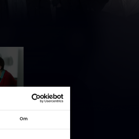
g Jo
Om
order
re på
de havde