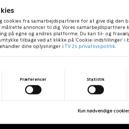
forestillet sig.
025 • 45 min
5. marts 2025 • 45 min
kies
g cookies fra samarbejdspartnere for at give dig den b
l at målrette annoncer til dig. Vores samarbejdspartner
ing på egne og andres platforme. Du kan til- og fravæl
amtykke tilbage ved at klikke på ’Cookie-indstillinger’ i
handler dine oplysninger i
TV 2s privatlivspolitik
.
Samtykkevalg
Præferencer
Statistik
The Au Pair
B
Krimi & Spænding • 1 sæsoner
K
Kun nødvendige cookie