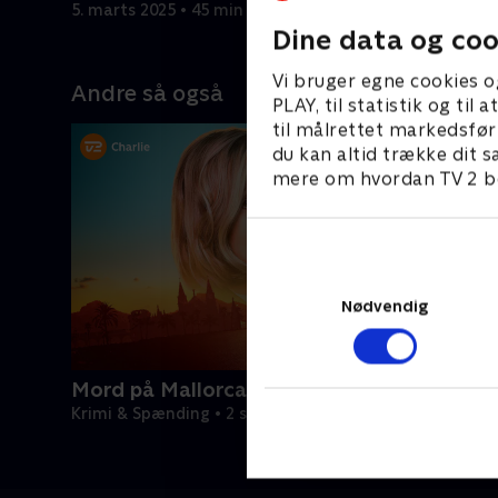
politifamilie?
sig med.
5. marts 2025 • 45 min
5. marts 2
Dine data og coo
Vi bruger egne cookies o
Andre så også
PLAY, til statistik og ti
til målrettet markedsfør
du kan altid trække dit s
mere om hvordan TV 2 be
Nødvendig
Mord på Mallorca
Krimi & Spænding • 2 sæsoner