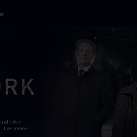
er
and bliver
..
Læs mere