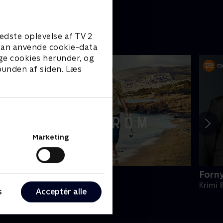
edste oplevelse af TV 2
e kan anvende cookie-data
ge cookies herunder, og
 bunden af siden. Læs
Marketing
äckström
Forn
rimi & Spænding • 3 sæsoner
Krimi 
s
Acceptér alle