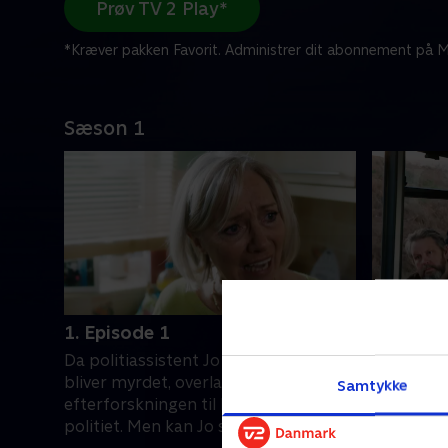
Prøv TV 2 Play*
*Kræver pakken Favorit. Administrer dit abonnement på Mi
Sæson 1
1. Episode 1
2. Episo
Da politiassistent Jo Gillespies mand
Da Jo grav
bliver myrdet, overlades
hun på m
Samtykke
efterforskningen til hendes kolleger i
hvilket fø
politiet. Men kan Jo stole på sin
afsløring