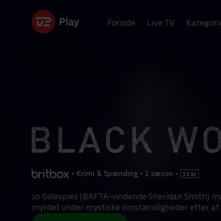
Forside
Live TV
Kategori
•
Krimi & Spænding
•
1 sæson
•
Jo Gillespies (BAFTA-vindende Sheridan Smith) m
myrdet under mystiske omstændigheder efter at
.