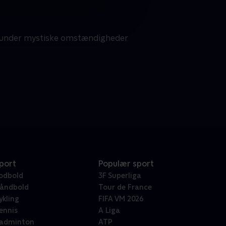
t under mystiske omstændigheder
port
Populær sport
odbold
3F Superliga
åndbold
Tour de France
ykling
FIFA VM 2026
ennis
A Liga
adminton
ATP