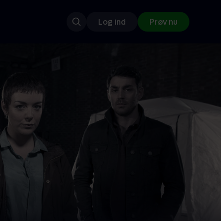
Log ind
Prøv nu