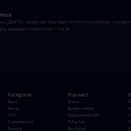
 Work
pies (BAFTA-vindende Sheridan Smith) mand bliver myrde
ave arbejdet undercover i tre år.
Kategorier
Populært
S
Børn
Klovn
F
Serier
Badehotellet
H
Film
Sygeplejeskolen
C
Dokumentar
X Factor
T
Reality
Bachelor
B