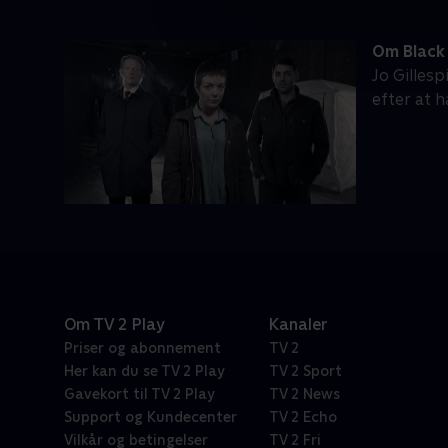
Om Black
Jo Gilles
efter at h
Om TV 2 Play
Kanaler
Priser og abonnement
TV 2
Her kan du se TV 2 Play
TV 2 Sport
Gavekort til TV 2 Play
TV 2 News
Support og Kundecenter
TV 2 Echo
Vilkår og betingelser
TV 2 Fri