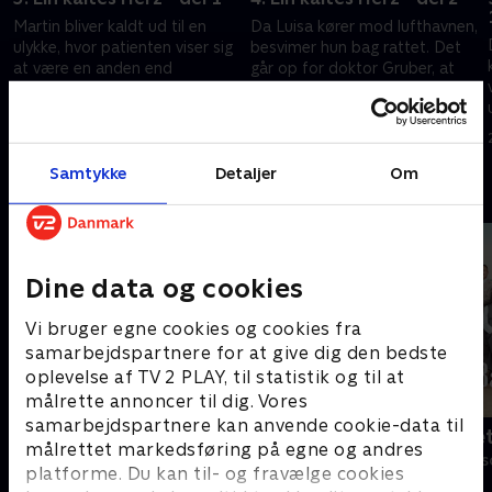
Martin bliver kaldt ud til en
Da Luisa kører mod lufthavnen,
ulykke, hvor patienten viser sig
besvimer hun bag rattet. Det
at være en anden end
går op for doktor Gruber, at
forventet. I mellemtiden har
der ikke kun er tale om en
Hans Gruber store problemer
hjertefejl, men også en
29. april 2016 • 43 min
29. april 2016 • 43 min
med kærligheden.
forgiftning.
Samtykke
Detaljer
Om
Andre så også
Dine data og cookies
Vi bruger egne cookies og cookies fra
samarbejdspartnere for at give dig den bedste
oplevelse af TV 2 PLAY, til statistik og til at
målrette annoncer til dig. Vores
samarbejdspartnere kan anvende cookie-data til
Bjergets helte
Badehotelle
målrettet markedsføring på egne og andres
Drama • 15 sæsoner
Drama • 10 sæs
platforme. Du kan til- og fravælge cookies