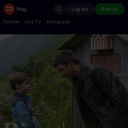
Log ind
Prøv nu
Forside
Live TV
Kategorier