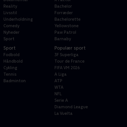
Reality
Bachelor
Livsstil
Forræder
Underholdning
Bachelorette
Comedy
Yellowstone
Nyheder
Paw Patrol
Sport
Barnaby
Sport
Populær sport
Fodbold
3F Superliga
Håndbold
Tour de France
Cykling
FIFA VM 2026
Tennis
A Liga
Badminton
ATP
WTA
NFL
Serie A
Diamond League
La Vuelta