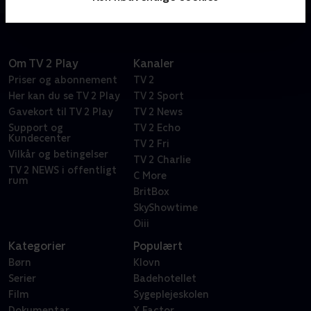
Om TV 2 Play
Kanaler
Priser og abonnement
TV 2
Her kan du se TV 2 Play
TV 2 Sport
Gavekort til TV 2 Play
TV 2 News
Support og
TV 2 Echo
Kundecenter
TV 2 Fri
Vilkår og betingelser
TV 2 Charlie
TV 2 NEWS i offentligt
C More
rum
BritBox
SkyShowtime
Oiii
Kategorier
Populært
Børn
Klovn
Serier
Badehotellet
Film
Sygeplejeskolen
Dokumentar
X Factor