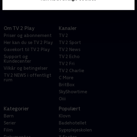
Om TV 2 Play
Kanaler
Priser og abonnement
TV 2
Her kan du se TV 2 Play
TV 2 Sport
Gavekort til TV 2 Play
TV 2 News
Support og
TV 2 Echo
Kundecenter
TV 2 Fri
Vilkår og betingelser
TV 2 Charlie
TV 2 NEWS i offentligt
C More
rum
BritBox
SkyShowtime
Oiii
Kategorier
Populært
Børn
Klovn
Serier
Badehotellet
Film
Sygeplejeskolen
Dokumentar
X Factor