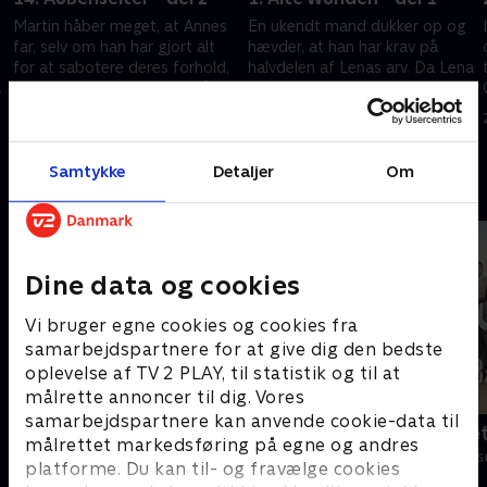
Martin håber meget, at Annes
En ukendt mand dukker op og
far, selv om han har gjort alt
hævder, at han har krav på
for at sabotere deres forhold,
halvdelen af Lenas arv. Da Lena
vil indse, at han ikke kan stå i
kollapser, opdager Martin, at
vejen for sin datters lykke.
Lena lider af en kritisk sygdom
27. juni 2014 • 44 min
28. april 2016 • 43 min
Samtykke
Detaljer
Om
Andre så også
Dine data og cookies
Vi bruger egne cookies og cookies fra
samarbejdspartnere for at give dig den bedste
oplevelse af TV 2 PLAY, til statistik og til at
målrette annoncer til dig. Vores
samarbejdspartnere kan anvende cookie-data til
Bjergets helte
Badehotelle
målrettet markedsføring på egne og andres
Drama • 15 sæsoner
Drama • 10 sæs
platforme. Du kan til- og fravælge cookies