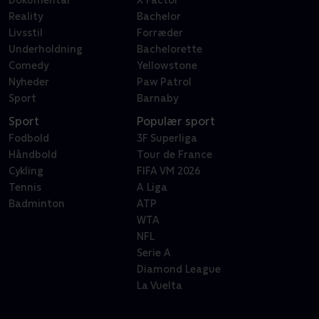
Reality
Bachelor
Livsstil
Forræder
Underholdning
Bachelorette
Comedy
Yellowstone
Nyheder
Paw Patrol
Sport
Barnaby
Sport
Populær sport
Fodbold
3F Superliga
Håndbold
Tour de France
Cykling
FIFA VM 2026
Tennis
A Liga
Badminton
ATP
WTA
NFL
Serie A
Diamond League
La Vuelta