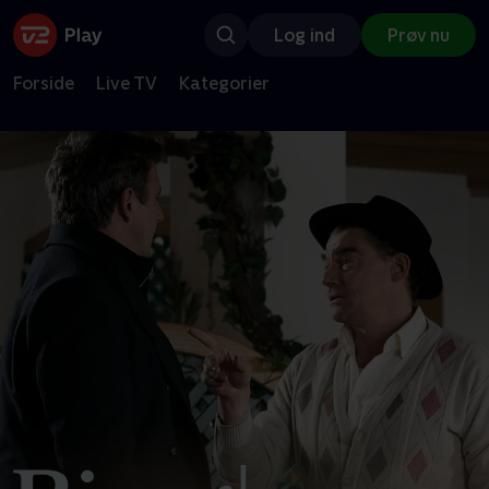
Log ind
Prøv nu
Forside
Live TV
Kategorier