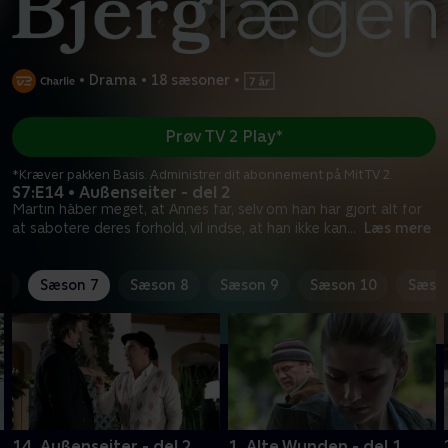
•
Drama
•
18 sæsoner
•
Prøv TV 2 Play*
*Kræver pakken Basis. Administrer dit abonnement på Mit TV 2.
S7:E14 • Außenseiter - del 2
Martin håber meget, at Annes far, selv om han har gjort alt for
at sabotere deres forhold, vil indse, at han ikke kan
...
Læs mere
6
Sæson 7
Sæson 8
Sæson 9
Sæson 10
Sæso
14. Außenseiter - del 2
1. Alte Wunden - del 1