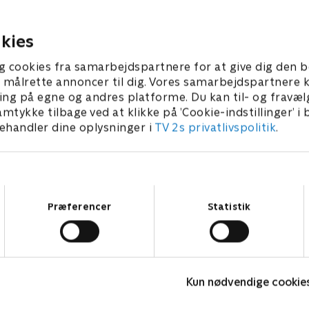
som sidste udvej.
afskrevet af sin familie.
4 • 43 min
6. juni 2014 • 43 min
kies
g cookies fra samarbejdspartnere for at give dig den b
l at målrette annoncer til dig. Vores samarbejdspartner
ing på egne og andres platforme. Du kan til- og fravæl
amtykke tilbage ved at klikke på ’Cookie-indstillinger’ i
handler dine oplysninger i
TV 2s privatlivspolitik
.
Samtykkevalg
Præferencer
Statistik
Badehotellet
D
Kun nødvendige cookie
Drama • 10 sæsoner
D