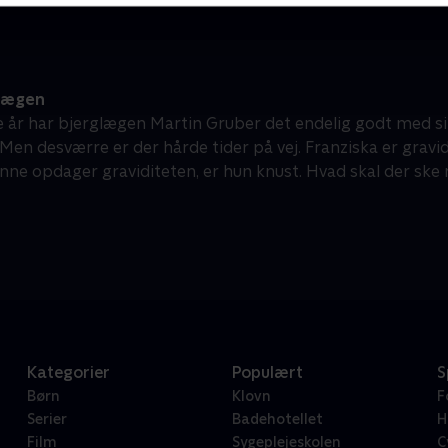
lægen
re år har bjerglægen Martin Gruber det endelig godt med s
en desværre er der hårde tider på vej. Franziska er gravid,
Anne opdager graviditeten, er hun knust. Hvad skal der ske 
Kategorier
Populært
S
Børn
Klovn
F
Serier
Badehotellet
H
Film
Sygeplejeskolen
C