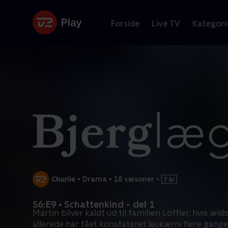
Forside
Live TV
Kategori
•
Drama
•
18 sæsoner
•
S6:E9 • Schattenkind - del 1
Martin bliver kaldt ud til familien Löffler, hvis æld
allerede har fået konstateret leukæmi flere gange