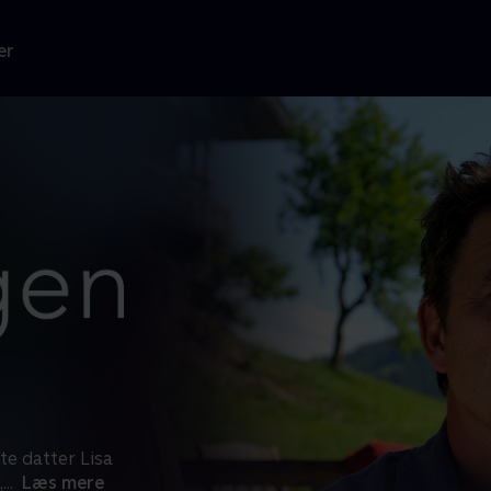
er
ste datter Lisa
,
...
Læs mere