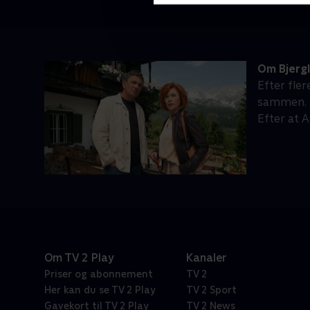
Om Bjerg
Efter fle
sammen. M
Efter at 
Om TV 2 Play
Kanaler
Priser og abonnement
TV 2
Her kan du se TV 2 Play
TV 2 Sport
Gavekort til TV 2 Play
TV 2 News