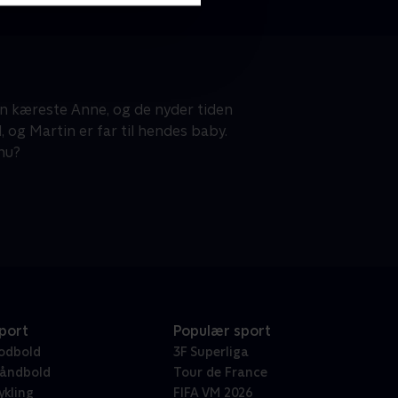
in kæreste Anne, og de nyder tiden
 og Martin er far til hendes baby.
nu?
port
Populær sport
odbold
3F Superliga
åndbold
Tour de France
ykling
FIFA VM 2026