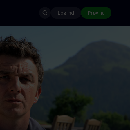
Log ind
Prøv nu