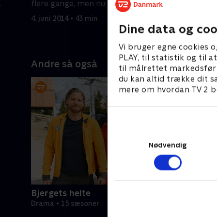
.
flere gange, men nu har fået stærke
selvmord 
rygsmerter.
4. juni 2014 • 43 min
5. juni 201
Dine data og coo
Vi bruger egne cookies o
PLAY, til statistik og ti
Andre så også
til målrettet markedsfør
du kan altid trække dit s
mere om hvordan TV 2 be
Nødvendig
Bjergets helte
Drama • 15 sæsoner