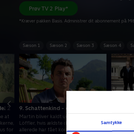
Prøv TV 2 Play*
*Kræver pakken Basis. Administrer dit abonnement på Mit
Sæson 1
Sæson 2
Sæson 3
Sæson 4
S
el 2
9. Schattenkind - del 1
10. Scha
e at
Martin bliver kaldt ud til familien
Efter et 
Samtykke
rkerne,
Löffler, hvis ældste datter Lisa
mister Lis
hus for
allerede har fået konstateret leukæmi
kræfter. 