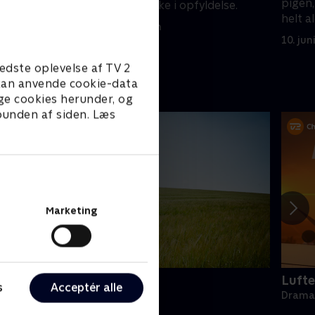
pigen,
sin far igen går ikke i opfyldelse.
helt a
9. juni 2014 • 43 min
10. jun
edste oplevelse af TV 2
e kan anvende cookie-data
ge cookies herunder, og
 bunden af siden. Læs
Marketing
oc Martin
Lufte
s
Acceptér alle
rama • 10 sæsoner
Drama 