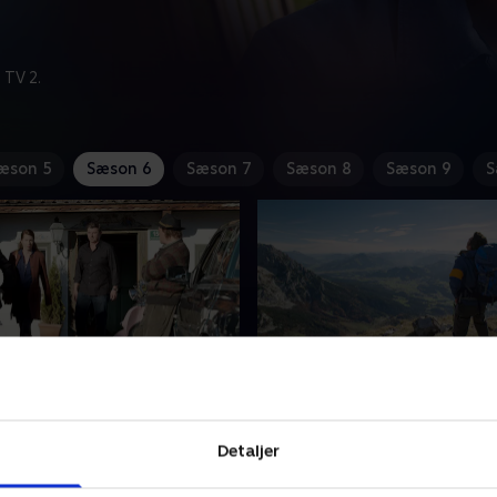
 TV 2.
æson 5
Sæson 6
Sæson 7
Sæson 8
Sæson 9
S
ttenkind - del 2
11. Alleinteil - del 1
skænderi med sin søster,
Dr. Gruber tager over på a
Detaljer
a flere og flere af sine
og plejehjemmet. Thomas We
Hun begynder at overveje
patient i koma, er stort set 