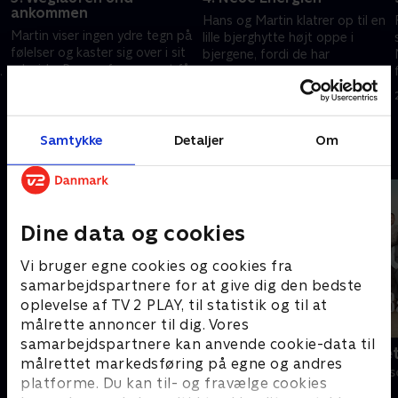
ankommen
Hans og Martin klatrer op til en
Martin viser ingen ydre tegn på
lille bjerghytte højt oppe i
følelser og kaster sig over i sit
bjergene, fordi de har
arbejde. Roman forsøger at få
g
modtaget et nødopkald derfra.
ham til at indse, at han ikke kan
27. september 2012 • 43 min
løbe væk.
26. september 2012 • 43 min
Samtykke
Detaljer
Om
Andre så også
Dine data og cookies
Vi bruger egne cookies og cookies fra
samarbejdspartnere for at give dig den bedste
oplevelse af TV 2 PLAY, til statistik og til at
målrette annoncer til dig. Vores
samarbejdspartnere kan anvende cookie-data til
Bjergets helte
Badehotelle
målrettet markedsføring på egne og andres
Drama • 15 sæsoner
Drama • 10 sæs
platforme. Du kan til- og fravælge cookies