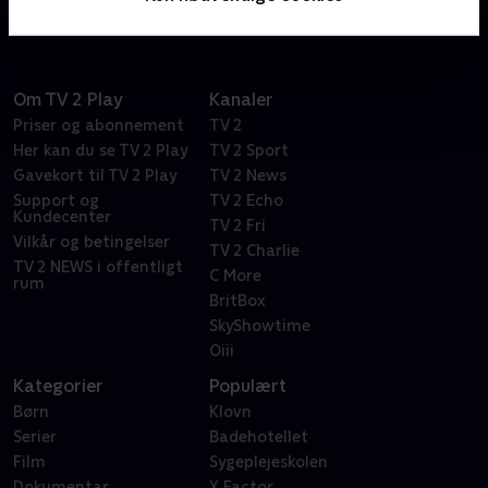
Om TV 2 Play
Kanaler
Priser og abonnement
TV 2
Her kan du se TV 2 Play
TV 2 Sport
Gavekort til TV 2 Play
TV 2 News
Support og
TV 2 Echo
Kundecenter
TV 2 Fri
Vilkår og betingelser
TV 2 Charlie
TV 2 NEWS i offentligt
C More
rum
BritBox
SkyShowtime
Oiii
Kategorier
Populært
Børn
Klovn
Serier
Badehotellet
Film
Sygeplejeskolen
Dokumentar
X Factor