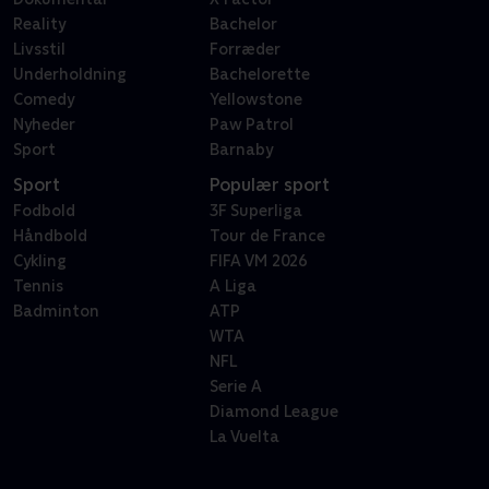
Reality
Bachelor
Livsstil
Forræder
Underholdning
Bachelorette
Comedy
Yellowstone
Nyheder
Paw Patrol
Sport
Barnaby
Sport
Populær sport
Fodbold
3F Superliga
Håndbold
Tour de France
Cykling
FIFA VM 2026
Tennis
A Liga
Badminton
ATP
WTA
NFL
Serie A
Diamond League
La Vuelta