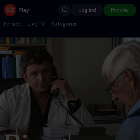
Log ind
Prøv nu
Forside
Live TV
Kategorier