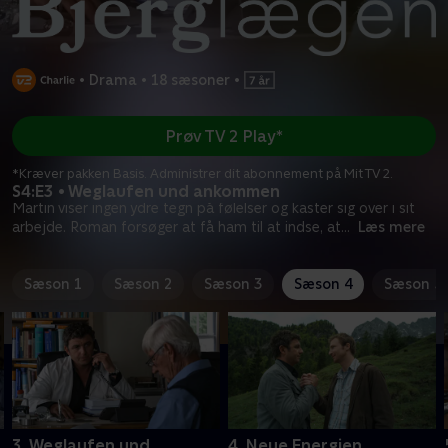
•
Drama
•
18 sæsoner
•
Prøv TV 2 Play*
*Kræver pakken Basis. Administrer dit abonnement på Mit TV 2.
S4:E3 • Weglaufen und ankommen
Martin viser ingen ydre tegn på følelser og kaster sig over i sit
arbejde. Roman forsøger at få ham til at indse, at
...
Læs mere
Sæson 1
Sæson 2
Sæson 3
Sæson 4
Sæson 5
3. Weglaufen und
4. Neue Energien