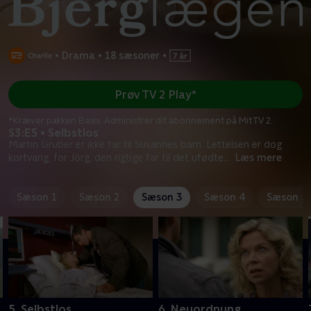
•
Drama
•
18 sæsoner
•
Prøv TV 2 Play*
*Kræver pakken Basis. Administrer dit abonnement på Mit TV 2.
S3:E5 • Selbstlos
Martin Gruber er ikke far til Susannes barn. Lettelsen er dog
kortvarig, for Jörg, den rigtige far til det ufødte
...
Læs mere
Sæson 1
Sæson 2
Sæson 3
Sæson 4
Sæson 5
5. Selbstlos
6. Neuordnung