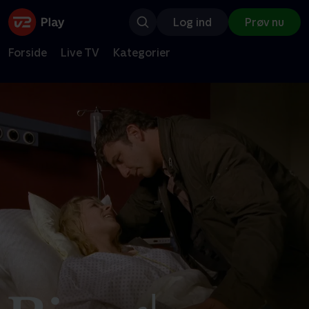
Log ind
Prøv nu
Forside
Live TV
Kategorier