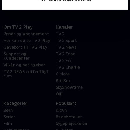
Om TV 2 Play
Kanaler
Priser og abonnement
TV 2
Her kan du se TV 2 Play
TV 2 Sport
Gavekort til TV 2 Play
TV 2 News
Support og
TV 2 Echo
Kundecenter
TV 2 Fri
Vilkår og betingelser
TV 2 Charlie
TV 2 NEWS i offentligt
C More
rum
BritBox
SkyShowtime
Oiii
Kategorier
Populært
Børn
Klovn
Serier
Badehotellet
Film
Sygeplejeskolen