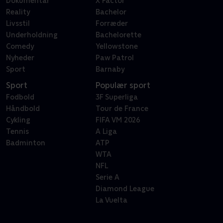
Dokumentar
X Factor
Reality
Bachelor
Livsstil
Forræder
Underholdning
Bachelorette
Comedy
Yellowstone
Nyheder
Paw Patrol
Sport
Barnaby
Sport
Populær sport
Fodbold
3F Superliga
Håndbold
Tour de France
Cykling
FIFA VM 2026
Tennis
A Liga
Badminton
ATP
WTA
NFL
Serie A
Diamond League
La Vuelta