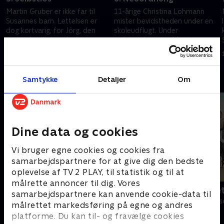
Martin Gruber er ikke far til
11-årige Christina Lohmann
Susannes barn. Lettelsen er
mister bevidstheden under en
dog kortvarig, for Jörg, den
skoleudflugt. Under
rigtige far til det ufødte barn,
indlæggelsen gør Martin en
er forsvundet og kan ikke
dramatisk opdagelse
6. september 2012 • 43 min
7. september 2012 • 43 min
kontaktes.
Andre så også
Samtykke
Detaljer
Om
Dine data og cookies
Vi bruger egne cookies og cookies fra
samarbejdspartnere for at give dig den bedste
oplevelse af TV 2 PLAY, til statistik og til at
målrette annoncer til dig. Vores
Bjergets helte
Badehotelle
samarbejdspartnere kan anvende cookie-data til
Drama • 15 sæsoner
Drama • 10 sæs
målrettet markedsføring på egne og andres
platforme. Du kan til- og fravælge cookies