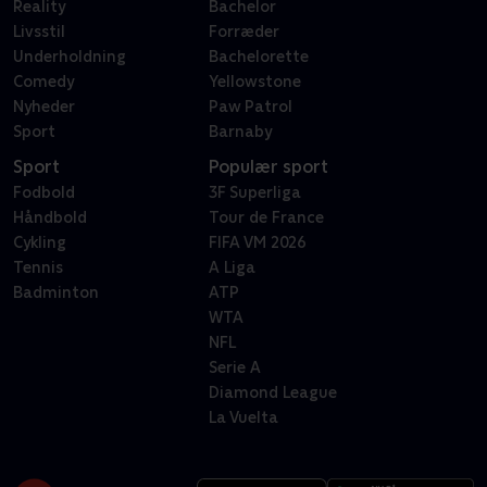
Reality
Bachelor
Livsstil
Forræder
Underholdning
Bachelorette
Comedy
Yellowstone
Nyheder
Paw Patrol
Sport
Barnaby
Sport
Populær sport
Fodbold
3F Superliga
Håndbold
Tour de France
Cykling
FIFA VM 2026
Tennis
A Liga
Badminton
ATP
WTA
NFL
Serie A
Diamond League
La Vuelta