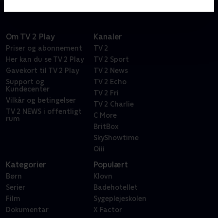
Om TV 2 Play
Kanaler
Priser og abonnement
TV 2
Her kan du se TV 2 Play
TV 2 Sport
Gavekort til TV 2 Play
TV 2 News
Support og
TV 2 Echo
Kundecenter
TV 2 Fri
Vilkår og betingelser
TV 2 Charlie
TV 2 NEWS i offentligt
C More
rum
BritBox
SkyShowtime
Oiii
Kategorier
Populært
Børn
Klovn
Serier
Badehotellet
Film
Sygeplejeskolen
Dokumentar
X Factor