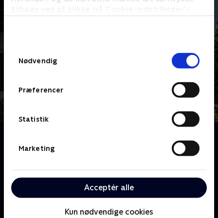
tilbage ved at klikke på ’Cookie-indstillinger’ i
bunden af siden. Læs mere om hvordan TV 2
behandler dine oplysninger i
TV 2s privatlivspolitik
.
Samtykkevalg
Nødvendig
Præferencer
Statistik
Om Bjerglægen
Efter flere år har bjerglægen Martin Gruber det
Marketing
endelig godt med sin kæreste Anne, og de nyder
tiden sammen. Men desværre er der hårde tider på
vej. Franziska er gravid, og Martin er far til hendes
Acceptér alle
baby. Efter at Anne opdager graviditeten, er hun
knust. Hvad skal der ske nu?
Kun nødvendige cookies