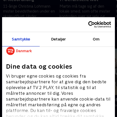
11-årige Christina Lohmann
Martin må tage sig af den
mister bevidstheden under en
lokale smed, som ofte mister
skoleudflugt. Under
kontrollen over sig selv, og
indlæggelsen gør Martin en
Susanne kæmper stadig med
dramatisk opdagelse
følgerne af sin tragiske
7. september 2012 • 43 min
10. september 2012 • 43 min
bilulykke.
Samtykke
Detaljer
Om
Andre så også
Dine data og cookies
Vi bruger egne cookies og cookies fra
samarbejdspartnere for at give dig den bedste
oplevelse af TV 2 PLAY, til statistik og til at
målrette annoncer til dig. Vores
samarbejdspartnere kan anvende cookie-data til
Bjergets helte
Badehotelle
målrettet markedsføring på egne og andres
Drama • 15 sæsoner
Drama • 10 sæs
platforme. Du kan til- og fravælge cookies
herunder, og du kan altid trække dit samtykke