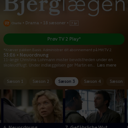
•
Drama
•
18 sæsoner
•
Prøv TV 2 Play*
*Kræver pakken Basis. Administrer dit abonnement på Mit TV 2.
S3:E6 • Neuordnung
11-årige Christina Lohmann mister bevidstheden under en
skoleudflugt. Under indlæggelsen gør Martin en
...
Læs mere
Sæson 1
Sæson 2
Sæson 3
Sæson 4
Sæson 5
6. Neuordnung
7. Gefährliche Wut