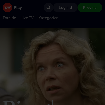
Log ind
Prøv nu
Forside
Live TV
Kategorier