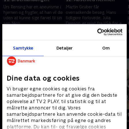
Urs Rensing har en aneurisme i
Martin Gruber får
hjernen og frygter, at han vil dø
overraskende besøg. Hans
uden at kunne sige farvel til sin
tidligere forlovede, Julia
søn Nico.
Denson, er rejst fra USA for at
operere professor Boenings
14. september 2012 • 43 min
17. september 2012 • 43 min
yndlingsnevø.
Samtykke
Detaljer
Om
Andre så også
Dine data og cookies
Vi bruger egne cookies og cookies fra
samarbejdspartnere for at give dig den bedste
oplevelse af TV 2 PLAY, til statistik og til at
målrette annoncer til dig. Vores
samarbejdspartnere kan anvende cookie-data til
Bjergets helte
Badehotelle
målrettet markedsføring på egne og andres
Drama • 15 sæsoner
Drama • 10 sæs
platforme. Du kan til- og fravælge cookies