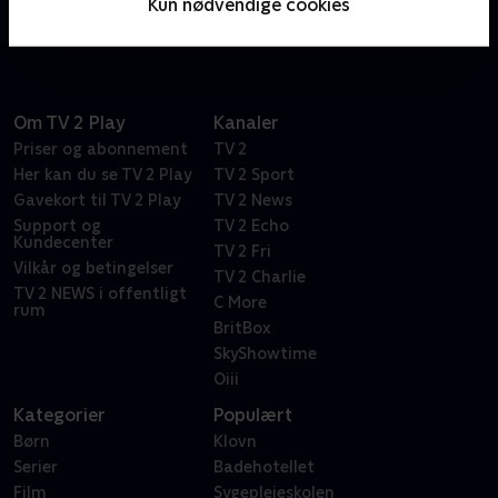
Kun nødvendige cookies
knust. Hvad skal der ske nu?
Om TV 2 Play
Kanaler
Priser og abonnement
TV 2
Her kan du se TV 2 Play
TV 2 Sport
Gavekort til TV 2 Play
TV 2 News
Support og
TV 2 Echo
Kundecenter
TV 2 Fri
Vilkår og betingelser
TV 2 Charlie
TV 2 NEWS i offentligt
C More
rum
BritBox
SkyShowtime
Oiii
Kategorier
Populært
Børn
Klovn
Serier
Badehotellet
Film
Sygeplejeskolen