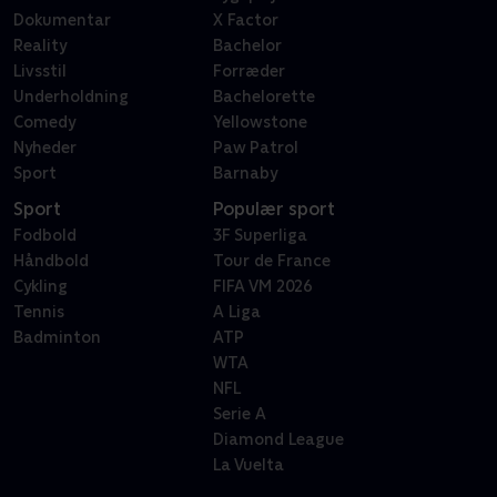
Dokumentar
X Factor
Reality
Bachelor
Livsstil
Forræder
Underholdning
Bachelorette
Comedy
Yellowstone
Nyheder
Paw Patrol
Sport
Barnaby
Sport
Populær sport
Fodbold
3F Superliga
Håndbold
Tour de France
Cykling
FIFA VM 2026
Tennis
A Liga
Badminton
ATP
WTA
NFL
Serie A
Diamond League
La Vuelta