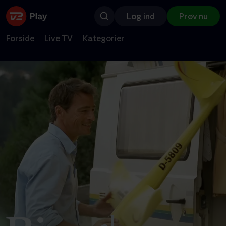
Log ind
Prøv nu
Forside
Live TV
Kategorier