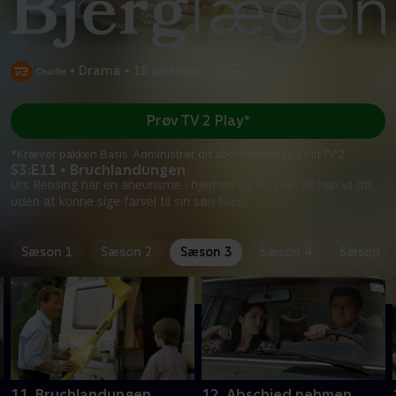
•
Drama
•
18 sæsoner
•
Prøv TV 2 Play*
*Kræver pakken Basis. Administrer dit abonnement på Mit TV 2.
S3:E11 • Bruchlandungen
Urs Rensing har en aneurisme i hjernen og frygter, at han vil dø
uden at kunne sige farvel til sin søn Nico.
Sæson 1
Sæson 2
Sæson 3
Sæson 4
Sæson 5
11. Bruchlandungen
12. Abschied nehmen