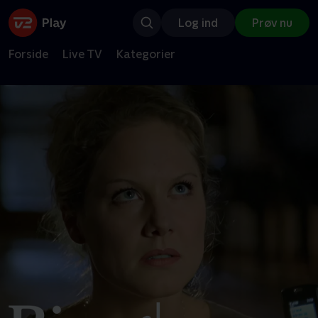
Log ind
Prøv nu
Forside
Live TV
Kategorier