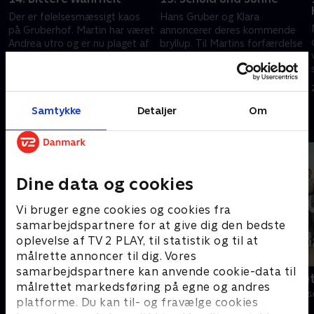
Der er følelsesmæssigt kaos
Hans Gruber og Klara
på Gruberhof. Martin har været
annoncerer deres kommende
Andrea utro og er nu plaget af
bryllup. Til Martins forfærdelse
dårlig samvittighed
bliver en af hans patienter
diagnosticeret med lungepest.
19. september 2012 • 43 min
20. september 2012 • 43 min
Samtykke
Detaljer
Om
Andre så også
Dine data og cookies
Vi bruger egne cookies og cookies fra
samarbejdspartnere for at give dig den bedste
oplevelse af TV 2 PLAY, til statistik og til at
målrette annoncer til dig. Vores
samarbejdspartnere kan anvende cookie-data til
Bjergets helte
Badehotelle
målrettet markedsføring på egne og andres
Drama • 15 sæsoner
Drama • 10 sæs
platforme. Du kan til- og fravælge cookies