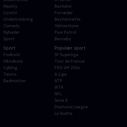
Reality
Bachelor
Livsstil
Forræder
Underholdning
Bachelorette
Comedy
Yellowstone
Nyheder
Paw Patrol
Sport
Barnaby
Sport
Populær sport
Fodbold
3F Superliga
Håndbold
Tour de France
Cykling
FIFA VM 2026
Tennis
A Liga
Badminton
ATP
WTA
NFL
Serie A
Diamond League
La Vuelta