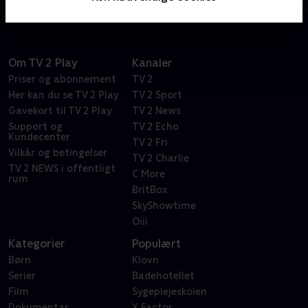
Om TV 2 Play
Kanaler
Priser og abonnement
TV 2
Her kan du se TV 2 Play
TV 2 Sport
Gavekort til TV 2 Play
TV 2 News
Support og
TV 2 Echo
Kundecenter
TV 2 Fri
Vilkår og betingelser
TV 2 Charlie
TV 2 NEWS i offentligt
C More
rum
BritBox
SkyShowtime
Oiii
Kategorier
Populært
Børn
Klovn
Serier
Badehotellet
Film
Sygeplejeskolen
Dokumentar
X Factor