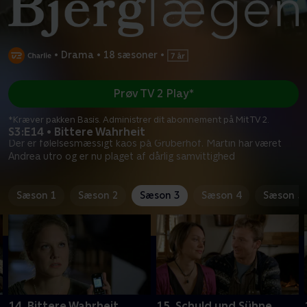
•
Drama
•
18 sæsoner
•
Prøv TV 2 Play*
*Kræver pakken Basis. Administrer dit abonnement på Mit TV 2.
S3:E14 • Bittere Wahrheit
Der er følelsesmæssigt kaos på Gruberhof. Martin har været
Andrea utro og er nu plaget af dårlig samvittighed
Sæson 1
Sæson 2
Sæson 3
Sæson 4
Sæson 5
14. Bittere Wahrheit
15. Schuld und Sühne