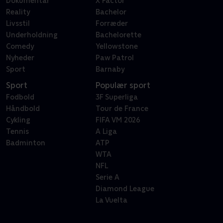
Dokumentar
X Factor
Reality
Bachelor
Livsstil
Forræder
Underholdning
Bachelorette
Comedy
Yellowstone
Nyheder
Paw Patrol
Sport
Barnaby
Sport
Populær sport
Fodbold
3F Superliga
Håndbold
Tour de France
Cykling
FIFA VM 2026
Tennis
A Liga
Badminton
ATP
WTA
NFL
Serie A
Diamond League
La Vuelta