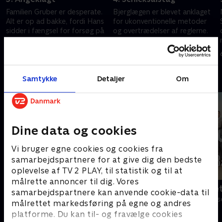
Familien Gruber er desperate.
Bjerglægen er blevet anklaget
Alt er op ad bakke, fordi Hans
for ukonventionelle metoder
sidder i fængsel for forsøg på
og overtrædelser af reglerne.
n
manddrab
Lægeforeningen skal nu tage
stilling til, om han fortsat må
4. september 2012 • 43 min
5. september 2012 • 43 min
praktisere.
Andre så også
Samtykke
Detaljer
Om
Dine data og cookies
Vi bruger egne cookies og cookies fra
samarbejdspartnere for at give dig den bedste
oplevelse af TV 2 PLAY, til statistik og til at
målrette annoncer til dig. Vores
Bjergets helte
Badehotelle
samarbejdspartnere kan anvende cookie-data til
Drama • 15 sæsoner
Drama • 10 sæs
målrettet markedsføring på egne og andres
platforme. Du kan til- og fravælge cookies