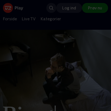
Log ind
Prøv nu
Forside
Live TV
Kategorier