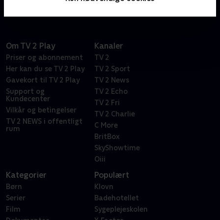
Om TV 2 Play
Kanaler
Priser og abonnement
TV 2
Her kan du se TV 2 Play
TV 2 Sport
Gavekort til TV 2 Play
TV 2 News
Support og
TV 2 Echo
Kundecenter
TV 2 Fri
Vilkår og betingelser
TV 2 Charlie
TV 2 NEWS i offentligt
C More
rum
BritBox
SkyShowtime
Oiii
Kategorier
Populært
Børn
Klovn
Serier
Badehotellet
Film
Sygeplejeskolen