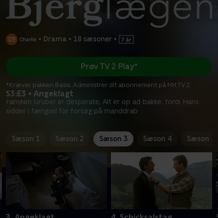
•
Drama
•
18 sæsoner
•
Prøv TV 2 Play*
*Kræver pakken Basis. Administrer dit abonnement på Mit TV 2.
S3:E3 • Angeklagt
Familien Gruber er desperate. Alt er op ad bakke, fordi Hans
sidder i fængsel for forsøg på manddrab
Sæson 1
Sæson 2
Sæson 3
Sæson 4
Sæson 5
3. Angeklagt
4. Schicksalstag