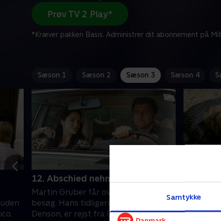
Prøv TV 2 Play*
*Kræver pakken Basis. Administrer dit abonnement på Mit
Sæson 1
Sæson 2
Sæson 3
Sæson 4
S
12. Abschied nehmen
13. Bös
Martin Gruber får overraskende
Martins n
Samtykke
ø uden
besøg. Hans tidligere forlovede, Julia
Eberle, er
ico.
Denson, er rejst fra USA for at
der er far