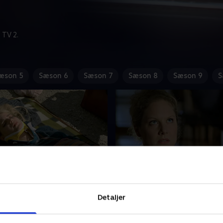
 TV 2.
æson 5
Sæson 6
Sæson 7
Sæson 8
Sæson 9
S
es Erwachen
14. Bittere Wahrheit
ye patient, 23-årige Lisa
Der er følelsesmæssigt kao
Detaljer
 gravid og ved ikke, hvem
Gruberhof. Martin har være
 til barnet. Hun lider af
utro og er nu plaget af dårli