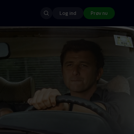
Log ind
Prøv nu