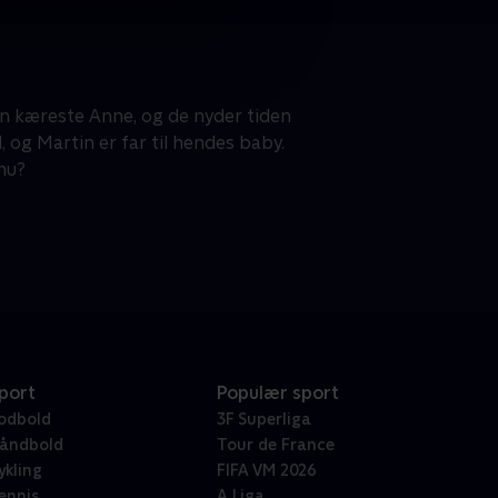
in kæreste Anne, og de nyder tiden
 og Martin er far til hendes baby.
nu?
port
Populær sport
odbold
3F Superliga
åndbold
Tour de France
ykling
FIFA VM 2026
ennis
A Liga