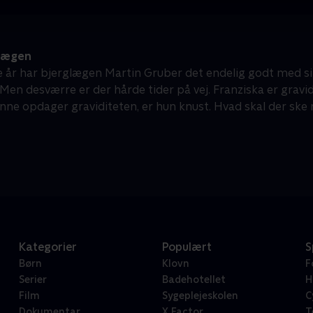
lægen
re år har bjerglægen Martin Gruber det endelig godt med s
en desværre er der hårde tider på vej. Franziska er gravid,
Anne opdager graviditeten, er hun knust. Hvad skal der ske 
Kategorier
Populært
S
Børn
Klovn
F
Serier
Badehotellet
H
Film
Sygeplejeskolen
C
Dokumentar
X Factor
T