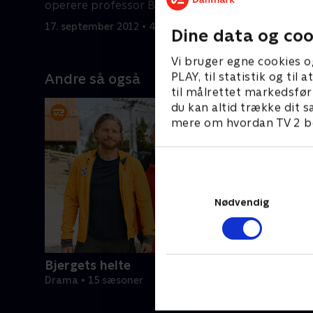
operere professor Boenings
livstruend
yndlingsnevø.
17. september 2012 • 43 min
18. septem
Dine data og coo
Vi bruger egne cookies o
PLAY, til statistik og ti
Andre så også
til målrettet markedsfør
du kan altid trække dit s
mere om hvordan TV 2 be
Nødvendig
Bjergets helte
Drama • 15 sæsoner