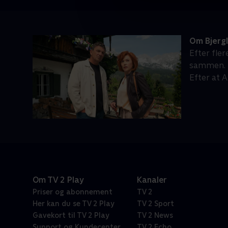
Om Bjerg
Efter fle
sammen. M
Efter at 
Om TV 2 Play
Kanaler
Priser og abonnement
TV 2
Her kan du se TV 2 Play
TV 2 Sport
Gavekort til TV 2 Play
TV 2 News
Support og Kundecenter
TV 2 Echo