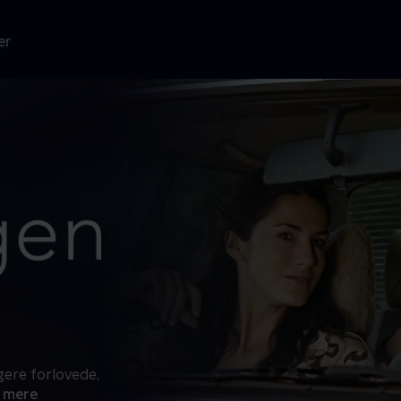
er
gere forlovede,
 mere