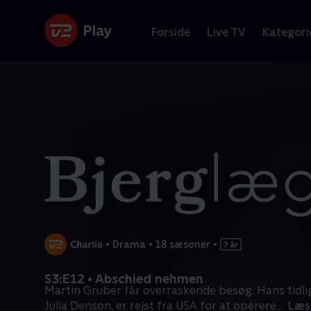
Forside
Live TV
Kategori
•
Drama
•
18 sæsoner
•
S3:E12 • Abschied nehmen
Martin Gruber får overraskende besøg. Hans tidli
Julia Denson, er rejst fra USA for at operere
...
Læs