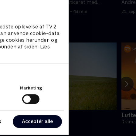
patienter diagnosticeret med
Andre
lungepest.
20. september 2012 • 43 min
21. se
edste oplevelse af TV 2
e kan anvende cookie-data
ge cookies herunder, og
 bunden af siden. Læs
Marketing
oc Martin
Lufte
s
Acceptér alle
rama • 10 sæsoner
Drama 