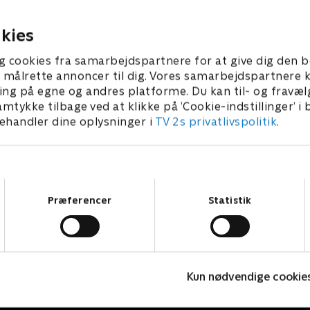
e hjertesvigt.
samvittighed
ber 2012 • 43 min
19. september 2012 • 43 min
kies
g cookies fra samarbejdspartnere for at give dig den b
l at målrette annoncer til dig. Vores samarbejdspartner
ing på egne og andres platforme. Du kan til- og fravæl
amtykke tilbage ved at klikke på ’Cookie-indstillinger’ i
handler dine oplysninger i
TV 2s privatlivspolitik
.
Samtykkevalg
Præferencer
Statistik
Badehotellet
D
Kun nødvendige cookie
Drama • 10 sæsoner
D